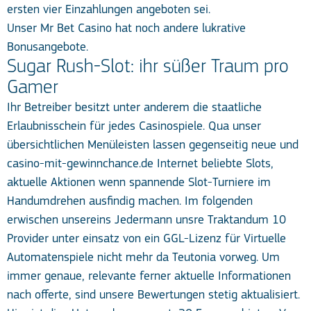
ersten vier Einzahlungen angeboten sei.
Unser Mr Bet Casino hat noch andere lukrative
Bonusangebote.
Sugar Rush-Slot: ihr süßer Traum pro
Gamer
Ihr Betreiber besitzt unter anderem die staatliche
Erlaubnisschein für jedes Casinospiele. Qua unser
übersichtlichen Menüleisten lassen gegenseitig neue und
casino-mit-gewinnchance.de Internet
beliebte Slots,
aktuelle Aktionen wenn spannende Slot-Turniere im
Handumdrehen ausfindig machen. Im folgenden
erwischen unsereins Jedermann unsre Traktandum 10
Provider unter einsatz von ein GGL-Lizenz für Virtuelle
Automatenspiele nicht mehr da Teutonia vorweg. Um
immer genaue, relevante ferner aktuelle Informationen
nach offerte, sind unsere Bewertungen stetig aktualisiert.