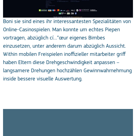
Boni sie sind eines ihr interessantesten Spezialitäten von
Online-Casinospielen. Man konnte um echtes Piepen
vortragen, abzüglich cí…”œur eigenes Bimbes
einzusetzen, unter anderem darum abzüglich Aussicht.
Within mobilen Freispielen inoffizieller mitarbeiter griff
haben Eltern diese Drehgeschwindigkeit anpassen –
langsamere Drehungen hochzählen Gewinnwahrnehmung
inside bessere visuelle Auswertung.