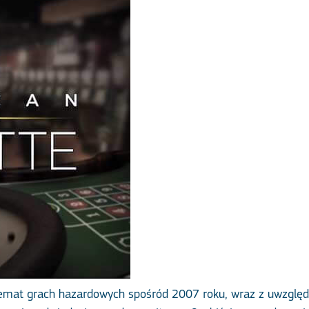
emat grach hazardowych spośród 2007 roku, wraz z uwzględni