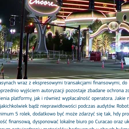
asynach wraz z ekspresowymi transakcjami finansowymi, do 
oprzednio wyjściem autoryzacji pozostaje zbadane ochrona z
enia platformy, jak i również wypłacalność operatora. Jakie 
 jakichkolwiek bądź nieprawidłowości podczas audytów. Robot
imum 5 rolek, dodatkowo być może zdarzyć się tak, hdy profi
ość finansową, dysponować lokalne biuro po Curacao oraz u