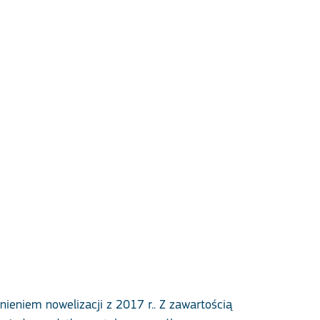
eniem nowelizacji z 2017 r.. Z zawartością