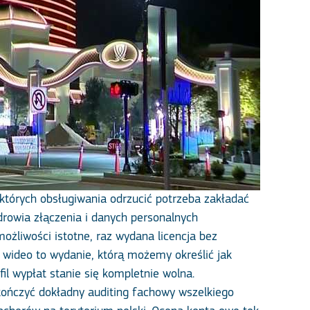
których obsługiwania odrzucić potrzeba zakładać
drowia złączenia i danych personalnych
możliwości istotne, raz wydana licencja bez
 wideo to wydanie, którą możemy określić jak
l wypłat stanie się kompletnie wolna.
kończyć dokładny auditing fachowy wszelkiego