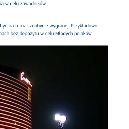
yna w celu zawodników.
 być na temat zdobycie wygranej. Przykładowo
synach bez depozytu w celu Młodych polaków