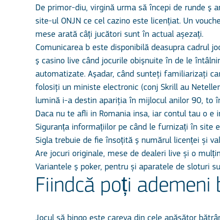
De primor-diu, virgină urma să începi de runde ş ant
site-ul ONJN ce cel cazino este licențiat. Un vouche
mese arată câți jucători sunt în actual așezați.
Comunicarea b este disponibilă deasupra cadrul jocu
ş casino live când jocurile obişnuite în de le întâln
automatizate. Aşadar, când sunteţi familiarizaţi ca
folosiţi un ministe electronic (conj Skrill au Netell
lumină i-a destin apariţia în mijlocul anilor 90, to 
Daca nu te afli in Romania insa, iar contul tau o e 
Siguranța informațiilor pe când le furnizați în site 
Sigla trebuie de fie însoțită ş numărul licenței și va
Are jocuri originale, mese de dealeri live și o mulți
Variantele ş poker, pentru și aparatele de sloturi s
Fiindcă poți ademeni
Jocul să bingo este careva din cele apăsător bătrân