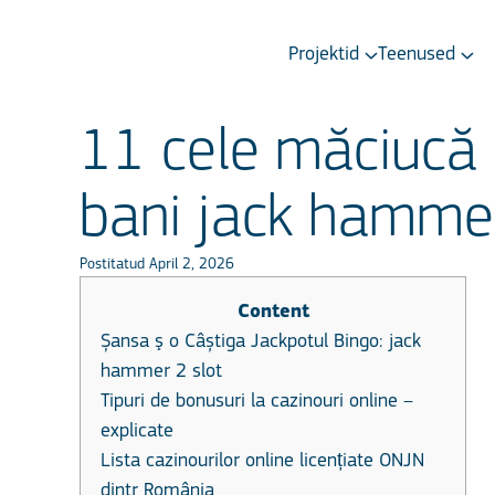
Projektid
Teenused
11 cele măciucă b
bani jack hammer 
Postitatud April 2, 2026
Content
Șansa ş o Câștiga Jackpotul Bingo: jack
hammer 2 slot
Tipuri de bonusuri la cazinouri online –
explicate
Lista cazinourilor online licențiate ONJN
dintr România