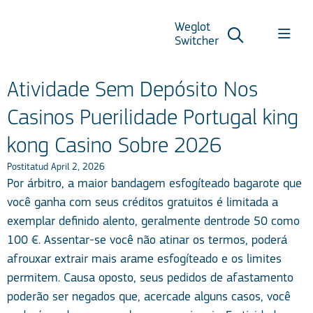
Weglot
Switcher
Atividade Sem Depósito Nos
Casinos Puerilidade Portugal king
kong Casino Sobre 2026
Postitatud April 2, 2026
Por árbitro, a maior bandagem esfogíteado bagarote que
você ganha com seus créditos gratuitos é limitada a
exemplar definido alento, geralmente dentrode 50 como
100 €. Assentar-se você não atinar os termos, poderá
afrouxar extrair mais arame esfogíteado e os limites
permitem. Causa oposto, seus pedidos de afastamento
poderão ser negados que, acercade alguns casos, você