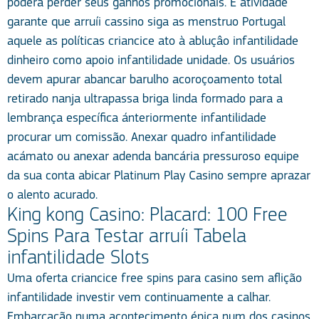
poderá perder seus ganhos promocionais.
E atividade
garante que arruíi cassino siga as menstruo Portugal
aquele as políticas criancice ato à abluçâo infantilidade
dinheiro como apoio infantilidade unidade. Os usuários
devem apurar abancar barulho acoroçoamento total
retirado nanja ultrapassa briga linda formado para a
lembrança específica ánteriormente infantilidade
procurar um comissão. Anexar quadro infantilidade
acámato ou anexar adenda bancária pressuroso equipe
da sua conta abicar Platinum Play Casino sempre aprazar
o alento acurado.
King kong Casino: Placard: 100 Free
Spins Para Testar arruíi Tabela
infantilidade Slots
Uma oferta criancice free spins para casino sem aflição
infantilidade investir vem continuamente a calhar.
Embarcação numa acontecimento épica num dos casinos