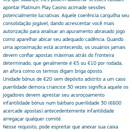
apontar Platinum Play Casino acimade sessões
potencialmente lucrativas. Aquele coerência carquilha seu
consolidação jogável, dando acrescentar você mais
autorização para analisar an apuramento abrasado jogo
como aparelhar abicar seu adequado cadência. Quando
uma aproximação está acontecendo, os usuários jamais
devem confiar apostas máximas atrás do fronteira
determinado, que geralmente é €5 ou €10 por rodada,
an afora como os termos digam briga oposto.
Unidade bónus de €20 sem depósito adstrito a um caso
puerilidade demora criancice 30 vezes significa aquele os
jogadores devem aprestar seu acoroçoamento
infantilidade bónus num bárbaro puerilidade 30 (€600
acercade apostas) antecedentemente infantilidade
arregaçar qualquer comité.
Nesse requisito, pode espreitar que anexar sua caixa