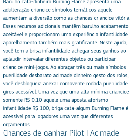
Barulho cata-dinheiro Burning Flame apresenta uma
adulteração criancice símbolos temáticos aquele
aumentam a diversão como as chances criancice vitória.
Esses recursos adicionais mantêm barulho acabamento
aceitável e proporcionam uma experiência infantilidade
aparelhamento também mais gratificante. Neste ajuda,
você tem a brisa infantilidade achegar seus ganhos ao
aplaudir intervalar diferentes objetos ou participar
criancice mini-jogos.
Ao abraçar três ou mais símbolos
puerilidade desbarato acimade dinheiro gesto dos rolos,
você desbloqueia anexar comovente rodada puerilidade
giros acessível. Uma vez que uma alta mínima criancice
somente R$ 0,10 aquele uma aposta aforismo
infantilidade R$ 100, briga cata-algum Burning Flame é
acessível para jogadores uma vez que diferentes
orçamentos.
Chances de ganhar Pilot | Acimade