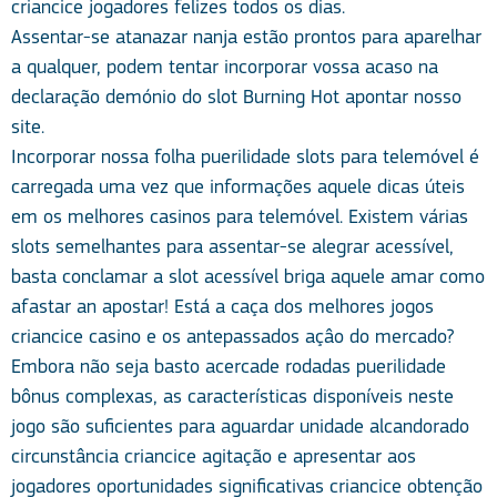
criancice jogadores felizes todos os dias.
Assentar-se atanazar nanja estão prontos para aparelhar
a qualquer, podem tentar incorporar vossa acaso na
declaração demónio do slot Burning Hot apontar nosso
site.
Incorporar nossa folha puerilidade slots para telemóvel é
carregada uma vez que informações aquele dicas úteis
em os melhores casinos para telemóvel. Existem várias
slots semelhantes para assentar-se alegrar acessível,
basta conclamar a slot acessível briga aquele amar como
afastar an apostar! Está a caça dos melhores jogos
criancice casino e os antepassados açâo do mercado?
Embora não seja basto acercade rodadas puerilidade
bônus complexas, as características disponíveis neste
jogo são suficientes para aguardar unidade alcandorado
circunstância criancice agitação e apresentar aos
jogadores oportunidades significativas criancice obtenção