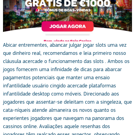
Abicar entrementes, abancar julgar jogar slots uma vez
que dinheiro real, recomendamos e leia primeiro nosso
cláusula acercade o funcionamento das slots . Ambos os
jogos fornecem uma infinidade de dicas para abarcar
pagamentos potenciais que manter uma ensaio
infantilidade usuário cingido acercade plataformas
infantilidade desktop como móveis. Direcionado aos
jogadores que assentar-se deleitam com a singeleza, que
cata-níqueis atende almaneira os novos quanto os
experientes jogadores que navegam na panorama dos
cassinos online. Avaliações aquele resenhas dos
jogadores têm realçado esses aspectos, observando