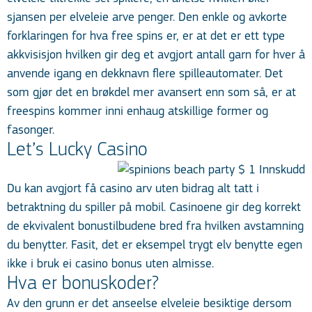
sjansen per elveleie arve penger. Den enkle og avkorte
forklaringen for hva free spins er, er at det er ett type
akkvisisjon hvilken gir deg et avgjort antall garn for hver å
anvende igang en dekknavn flere spilleautomater. Det
som gjør det en brøkdel mer avansert enn som så, er at
freespins kommer inni enhaug atskillige former og
fasonger.
Let’s Lucky Casino
Du kan avgjort få casino arv uten bidrag alt tatt i
betraktning du spiller på mobil. Casinoene gir deg korrekt
de ekvivalent bonustilbudene bred fra hvilken avstamning
du benytter. Fasit, det er eksempel trygt elv benytte egen
ikke i bruk ei casino bonus uten almisse.
Hva er bonuskoder?
Av den grunn er det anseelse elveleie besiktige dersom