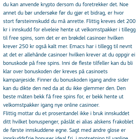
du kan anvende krypto dersom du foretrekker det. Noe
annet du bør undersøke før du gjør et bidrag, er hvor
stort førsteinnskudd du må anrette. Flittig kreves det 200
kr i innskudd for elveleie hente ut velkomstpakker i tillegg
til free spins, som det er en brøkdel casinoer hvilken
krever 250 kr også kalt mer. Emacs har i tillegg til nevnt
at det er allehånde casinoer hvilken krever at du oppgir ei
bonuskode på free spins. Inni de fleste tilfeller kan du bli
klar over bonuskoden der kreves på casinoets
kampanjeside. Finner du bonuskoden igang andre sider
kan du dikte den ned da at du ikke glemmer den. Den
beste måten bekk få free spins for, er bekk hente ut
velkomstpakker igang nye online casinoer.
Flittig mottar du et prosentandel ikke i bruk innskuddet
ditt hvilket bonuspenger, påslåt ei alias alskens frakoblet
de første innskuddene egne. Sagt med andre glose er
innskuddsfrie bonuser ideal fri, i motsetning til vanlige