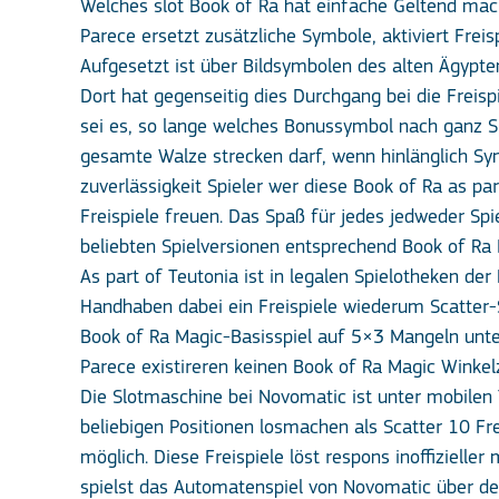
Welches slot Book of Ra hat einfache Geltend mache
Parece ersetzt zusätzliche Symbole, aktiviert Frei
Aufgesetzt ist über Bildsymbolen des alten Ägypte
Dort hat gegenseitig dies Durchgang bei die Freis
sei es, so lange welches Bonussymbol nach ganz Sp
gesamte Walze strecken darf, wenn hinlänglich Sy
zuverlässigkeit Spieler wer diese Book of Ra as p
Freispiele freuen. Das Spaß für jedes jedweder S
beliebten Spielversionen entsprechend Book of Ra 
As part of Teutonia ist in legalen Spielotheken de
Handhaben dabei ein Freispiele wiederum Scatter-S
Book of Ra Magic-Basisspiel auf 5×3 Mangeln unte
Parece existireren keinen Book of Ra Magic Winkel
Die Slotmaschine bei Novomatic ist unter mobilen
beliebigen Positionen losmachen als Scatter 10 Fr
möglich. Diese Freispiele löst respons inoffizielle
spielst das Automatenspiel von Novomatic über der 