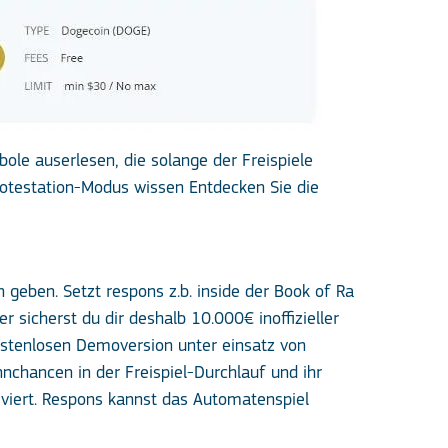
bole auserlesen, die solange der Freispiele
Protestation-Modus wissen Entdecken Sie die
 geben. Setzt respons z.b. inside der Book of Ra
r sicherst du dir deshalb 10.000€ inoffizieller
kostenlosen Demoversion unter einsatz von
innchancen in der Freispiel-Durchlauf und ihr
tiviert. Respons kannst das Automatenspiel