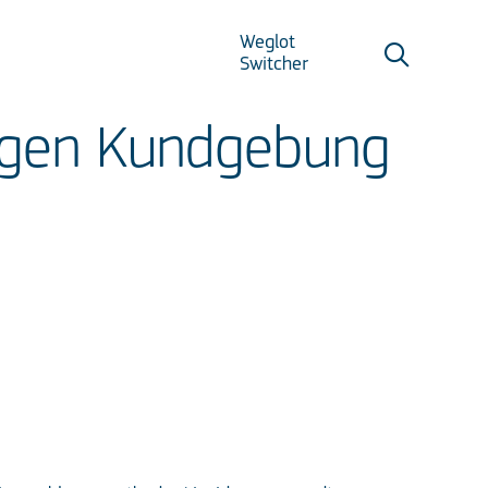
Weglot
Switcher
ragen Kundgebung