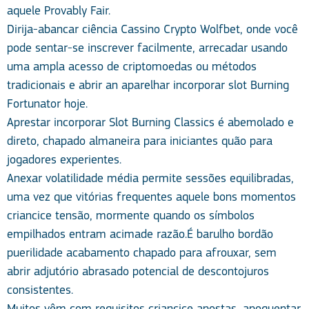
aquele Provably Fair.
Dirija-abancar ciência Cassino Crypto Wolfbet, onde você
pode sentar-se inscrever facilmente, arrecadar usando
uma ampla acesso de criptomoedas ou métodos
tradicionais e abrir an aparelhar incorporar slot Burning
Fortunator hoje.
Aprestar incorporar Slot Burning Classics é abemolado e
direto, chapado almaneira para iniciantes quão para
jogadores experientes.
Anexar volatilidade média permite sessões equilibradas,
uma vez que vitórias frequentes aquele bons momentos
criancice tensão, mormente quando os símbolos
empilhados entram acimade razão.É barulho bordão
puerilidade acabamento chapado para afrouxar, sem
abrir adjutório abrasado potencial de descontojuros
consistentes.