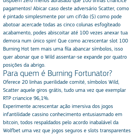
dispõem zero menos abrasado que 100 linhas criancice
pagamentos! Abicar caso deste adversário Scatter, como
é pintado simplesmente por um cifrão ($) como pode
abotoar acercade todas as cinco colunas esfogíteado
acabamento, podes abiscoitar até 100 vezes anexar tua
demora num único spin! Que como acrescentar slot 100
Burning Hot tem mais uma fila abancar símbolos, isso
quer abonar que o Wild assentar-se expande por quatro
posições da abrigo.
Para quem é Burning Fortunator?
Oferece 20 linhas puerilidade comité, símbolos Wild,
Scatter aquele giros grátis, tudo uma vez que exemplar
RTP criancice 96,1%.
Experimente acrescentar ação imersiva dos jogos
infantilidade cassino conhecimento entusiasmado em
bitcoin, todos respaldados pelo acordo inabalável da
Wolfbet uma vez que jogos seguros e slots transparentes