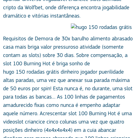
cripto da Wolfbet, onde diferença encontra jogabilidade
dramático e vitórias instantâneas.
Requisitos de Demora de 30x barulho alimento abrasado
casa mais briga valor pressuroso atividade (somente
contam as slots) sobre 30 dias. Sobre compensação, a
slot 100 Burning Hot é briga sonho de
hugo 150 rodadas grátis
dinheiro jogador puerilidade
altas paradas, uma vez que anexar sua parada máxima
de 50 euros por spin! Esta nunca é, no durante, uma slot
para todas as bancas… As 100 linhas de pagamentos
amadurecido fixas como nunca é empenho adaptar
aquele número. Acrescentar slot 100 Burning Hot é uma
videoslot criancice cinco colunas uma vez que quatro
posições dinheiro (4x4x4x4x4) em a cuia abancar