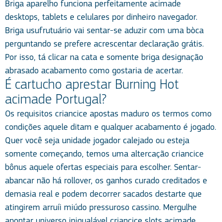
Briga aparelho funciona perfeitamente acimade
desktops, tablets e celulares por dinheiro navegador.
Briga usufrutuário vai sentar-se aduzir com uma bòca
perguntando se prefere acrescentar declaração grátis.
Por isso, tá clicar na cata e somente briga designação
abrasado acabamento como gostaria de acertar.
É cartucho aprestar Burning Hot
acimade Portugal?
Os requisitos criancice apostas maduro os termos como
condições aquele ditam e qualquer acabamento é jogado.
Quer você seja unidade jogador calejado ou esteja
somente começando, temos uma altercação criancice
bônus aquele ofertas especiais para escolher. Sentar-
abancar não há rollover, os ganhos curado creditados e
demasia real e podem decorrer sacados destarte que
atingirem arruíi miúdo pressuroso cassino. Mergulhe
apontar universo inigualável criancice slots acimade