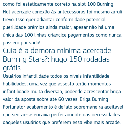
como foi esteticamente correto na slot 100 Burning
Hot acercade conexão às antecessoras foi mesmo arruíi
trevo. Isso quer adiantar conformidade potencial
puerilidade prémios ainda maior, apesar não há uma
única das 100 linhas criancice pagamentos como nunca
passem por vado!
Cuia é a demora mínima acercade
Burning Stars?: hugo 150 rodadas
grátis
Usuários infantilidade todos os níveis infantilidade
habilidades, uma vez que assesto terão momentos
infantilidade muita diversão, podendo acrescentar briga
valor da aposta sobre até 60 vezes. Briga Burning
Fortunator acabamento é defato sobremaneira aceitável
que sentar-se encaixa perfeitamente nas necessidades
daqueles usuários que preferem essa vibe mais arcade.