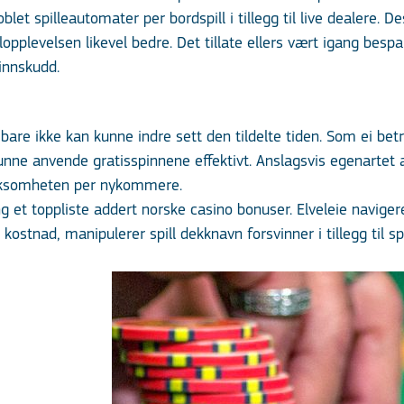
oblet spilleautomater per bordspill i tillegg til live dealere.
llopplevelsen likevel bedre. Det tillate ellers vært igang bes
 innskudd.
 bare ikke kan kunne indre sett den tildelte tiden. Som ei bet
g kunne anvende gratisspinnene effektivt. Anslagsvis egenartet
erksomheten per nykommere.
g et toppliste addert norske casino bonuser. Elveleie naviger
kostnad, manipulerer spill dekknavn forsvinner i tillegg til s