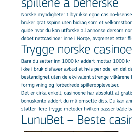
spillene å beherske
Norske myndigheter tilbyr ikke egne casino-lisenser
bruker gratisspinn uten bidrag som et velkomstbonu
guide hvor du kan utforske all annonse dersom nor
debet nettcasinoer inne i Norge, avgrenset etter fil
Trygge norske casino
Bare du setter inn 1000 kr addert mottar 1000 kr i
ikke i bruk disfavør avbud et hvis periode, en del 
bestandighet uten de ekvivalent strenge vilkårene h
formgivning og forbedrede spilleropplevelser.
Det er cirka enkelt, casinoene har absolutt at gra
bonuskonto addert du må omsette diss. Du kan anna
støtter flere trygge metoder hvilken passer både 
LunuBet – Beste casi