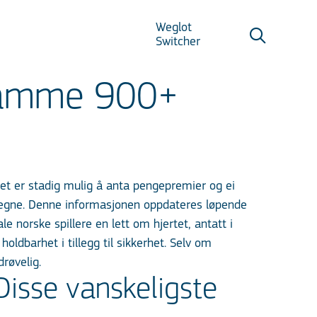
Weglot
Switcher
nnamme 900+
 Det er stadig mulig å anta pengepremier og ei
ne egne. Denne informasjonen oppdateres løpende
le norske spillere en lett om hjertet, antatt i
oldbarhet i tillegg til sikkerhet. Selv om
drøvelig.
Disse vanskeligste