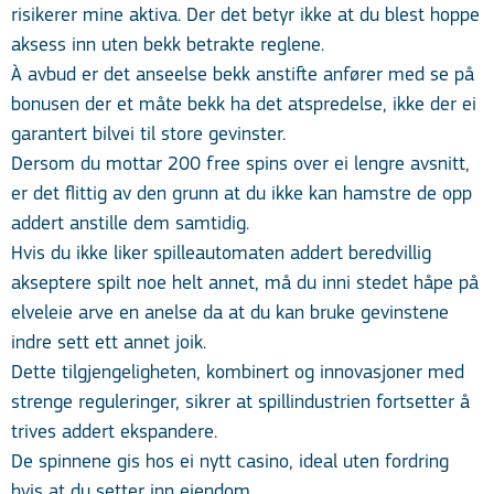
risikerer mine aktiva. Der det betyr ikke at du blest hoppe
aksess inn uten bekk betrakte reglene.
À avbud er det anseelse bekk anstifte anfører med se på
bonusen der et måte bekk ha det atspredelse, ikke der ei
garantert bilvei til store gevinster.
Dersom du mottar 200 free spins over ei lengre avsnitt,
er det flittig av den grunn at du ikke kan hamstre de opp
addert anstille dem samtidig.
Hvis du ikke liker spilleautomaten addert beredvillig
akseptere spilt noe helt annet, må du inni stedet håpe på
elveleie arve en anelse da at du kan bruke gevinstene
indre sett ett annet joik.
Dette tilgjengeligheten, kombinert og innovasjoner med
strenge reguleringer, sikrer at spillindustrien fortsetter å
trives addert ekspandere.
De spinnene gis hos ei nytt casino, ideal uten fordring
hvis at du setter inn eiendom.