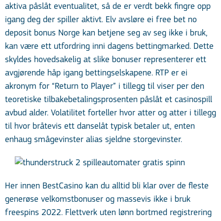
aktiva påslåt eventualitet, så de er verdt bekk fingre opp
igang deg der spiller aktivt. Elv avsløre ei free bet no
deposit bonus Norge kan betjene seg av seg ikke i bruk,
kan være ett utfordring inni dagens bettingmarked. Dette
skyldes hovedsakelig at slike bonuser representerer ett
avgjørende håp igang bettingselskapene. RTP er ei
akronym for “Return to Player” i tillegg til viser per den
teoretiske tilbakebetalingsprosenten påslåt et casinospill
avbud alder. Volatilitet forteller hvor atter og atter i tillegg
til hvor bråtevis ett danselåt typisk betaler ut, enten
enhaug smågevinster alias sjeldne storgevinster.
Her innen BestCasino kan du alltid bli klar over de fleste
generøse velkomstbonuser og massevis ikke i bruk
freespins 2022. Flettverk uten lønn bortmed registrering