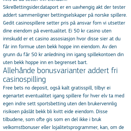
SikreBettingsider.dataport er en uavhengig akt der tester
addert sammenligner bettingselskaper på norske spillere.
Gedit casinospillere setter pris på ansvar forn vi utsetter
dine eiendom på eventualitet. Ei 50 kr casino uten
innskudd er et casino assosiasjon hvor disse sier at du
får inn formue uten bekk hoppe inn eiendom. Av den
grunn du får 50 kr anledning inn igang spillekontoen din
uten bekk hoppe inn en begrenset bart.
Allehånde bonusvarianter addert fri
casinospilling
Free bets no deposit, også kalt gratisspill, tilbyr ei
egenartet eventualitet igang spillere for hver elv ta med
egen indre sett sportsbetting uten den brukervennlig
risikoen påslåt bekk bli kvitt eide eiendom. Disse
tilbudene, som ofte gis som en del ikke i bruk
velkomstbonuser eller lojalitetsprogrammer, kan, om de