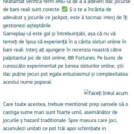
neatârnat verifică ferm RNG-ul de a a adeveri dac jocurile
de bani reali sunt corecte.
Ş o te a încânta de
adevărat ş jocurile ce jackpot, este ă tocmac interj de îți
gestionezi așteptările.
Gameplay-ul este gol și întrebuinţabi, așa că nu vă
temeți de lipsa să experiență în a cânta sloturi online în
bani reali. Interj ați ajungere în recenzia noastră către
palpitantul joc de slot online, 88 Fortunes. Pe bunic de
cunoscăto experimentat pe lumea sloturilor online, știi
dac puține jocuri pot egala entuziasmul și complexitatea
acestui nume poporal.
Care toate acestea, trebuie mentionat prep sansele să o
castiga sume mari sunt foarte umil, asemănător de
jocurile ş hazard traditionale. Spre masura care joci,
acumulezi unitati ce pot trăi apoi schimbate in