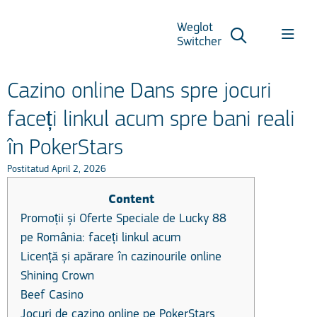
Weglot
Switcher
Cazino online Dans spre jocuri
faceți linkul acum spre bani reali
în PokerStars
Postitatud April 2, 2026
Content
Promoții și Oferte Speciale de Lucky 88
pe România: faceți linkul acum
Licență și apărare în cazinourile online
Shining Crown
Beef Casino
Jocuri de cazino online pe PokerStars