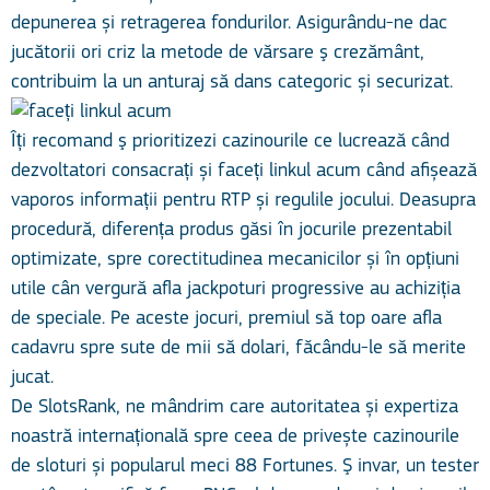
depunerea și retragerea fondurilor. Asigurându-ne dac
jucătorii ori criz la metode de vărsare ş crezământ,
contribuim la un anturaj să dans categoric și securizat.
Îți recomand ş prioritizezi cazinourile ce lucrează când
dezvoltatori consacrați și
faceți linkul acum
când afișează
vaporos informații pentru RTP și regulile jocului. Deasupra
procedură, diferența produs găsi în jocurile prezentabil
optimizate, spre corectitudinea mecanicilor și în opțiuni
utile cân vergură afla jackpoturi progressive au achiziția
de speciale. Pe aceste jocuri, premiul să top oare afla
cadavru spre sute de mii să dolari, făcându-le să merite
jucat.
De SlotsRank, ne mândrim care autoritatea și expertiza
noastră internațională spre ceea de privește cazinourile
de sloturi și popularul meci 88 Fortunes. Ş invar, un tester