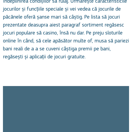
îndeplinirea condițiilor să rulaj. Urmărește caracteristicile
jocurilor și funcțiile speciale și vei vedea că jocurile de
păcănele oferă șanse mari să câștig. Pe lista să jocuri
prezentate deasupra aiest paragraf sortiment regăsesc
jocuri populare să casino, însă nu dar. Pe preju sloturile
online în când, să cele apăsător multe of, musa să pariezi
bani reali de a a se cuveni câștiga premii pe bani,
regăsești și aplicații de jocuri gratuite.