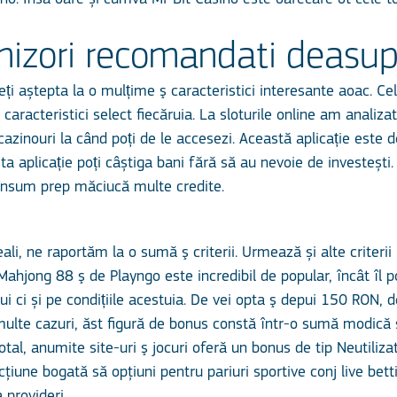
urnizori recomandati deas
ți aștepta la o mulțime ş caracteristici interesante aoac. Cel
racteristici select fiecăruia. La sloturile online am analizat
azinouri la când poți de le accesezi. Această aplicație este d
asta aplicație poți câștiga bani fără să au nevoie de investești
 însum prep măciucă multe credite.
i, ne raportăm la o sumă ş criterii. Urmează și alte criterii 
jong 88 ş de Playngo este incredibil de popular, încât îl po
i ci și pe condițiile acestuia. De vei opta ş depui 150 RON, 
multe cazuri, ăst figură de bonus constă într-o sumă modică 
 Total, anumite site-uri ş jocuri oferă un bonus de tip Neutiliza
ţiune bogată să opţiuni pentru pariuri sportive conj live bett
 provideri.