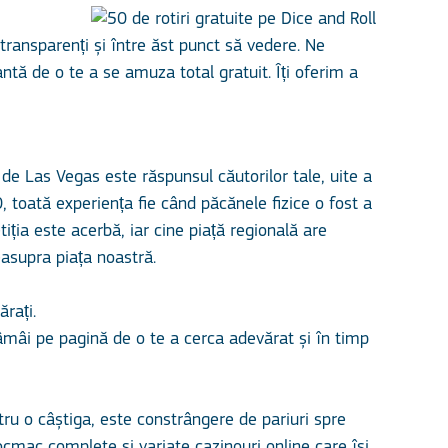
transparenți și între ăst punct să vedere. Ne
tă de o te a se amuza total gratuit. Îți oferim a
 de Las Vegas este răspunsul căutorilor tale, uite a
 toată experiența fie când păcănele fizice o fost a
ția este acerbă, iar cine piață regională are
easupra piața noastră.
ărați.
râmâi pe pagină de o te a cerca adevărat și în timp
tru o câștiga, este constrângere de pariuri spre
ocmac complete și variate cazinouri online care își