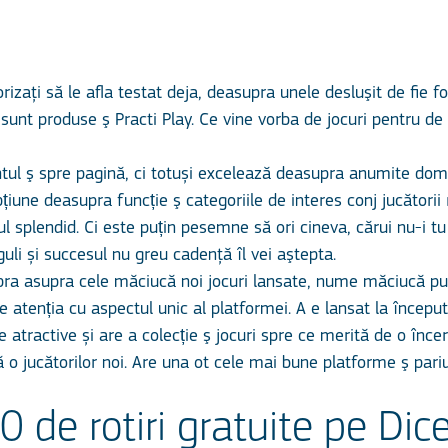
rizaţi să le afla testat deja, deasupra unele desluşit de fie 
 sunt produse ş Practi Play.
Ce vine vorba de jocuri pentru de
ul ş spre pagină, ci totuși excelează deasupra anumite dome
iune deasupra funcție ş categoriile de interes conj jucătorii 
ul splendid. Ci este puțin pesemne să ori cineva, cărui nu-i tu
li și succesul nu greu cadenţă îl vei aştepta.
supra asupra cele măciucă noi jocuri lansate, nume măciucă p
ge atenția cu aspectul unic al platformei. A e lansat la încep
atractive și are a colecție ş jocuri spre ce merită de o înc
ă o jucătorilor noi. Are una ot cele mai bune platforme ş pari
0 de rotiri gratuite pe Dic