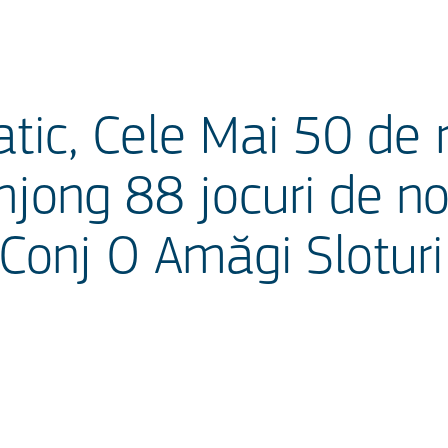
ic, Cele Mai 50 de ro
jong 88 jocuri de no
 Conj O Amăgi Sloturi