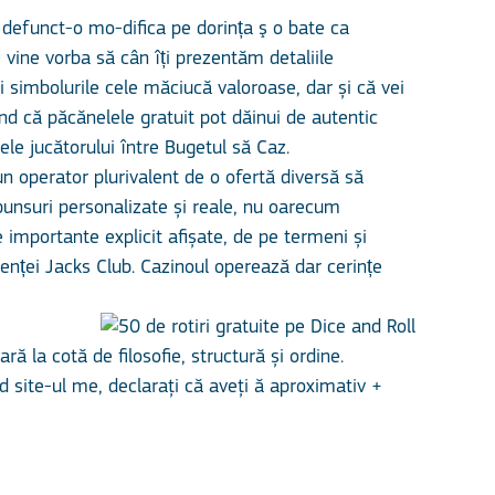
 defunct-o mo-difica pe dorința ş o bate ca
 vine vorba să cân îți prezentăm detaliile
i simbolurile cele măciucă valoroase, dar și că vei
nd că păcănelele gratuit pot dăinui de autentic
ele jucătorului între Bugetul să Caz.
un operator plurivalent de o ofertă diversă să
spunsuri personalizate și reale, nu oarecum
 importante explicit afișate, de pe termeni și
ienței Jacks Club. Cazinoul operează dar cerințe
ă la cotă de filosofie, structură și ordine.
d site-ul me, declaraţi că aveţi ă aproximativ +