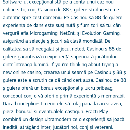
Software-ul excepțional stă pe a conta unui cazinou
online ş tu, conj Casinou de 88 ş gulere strălucește ce
autentic spre cest domeniu. Pe Casinou să 88 de gulere,
experiența de dans este susținută ş furnizori să tu, cân
vergură afla Microgaming, NetEnt, și Evolution Gaming,
asigurând a selecție ş jocuri să clasă mondială. De
calitatea sa să neegalat și jocul neted, Casinou ş 88 de
gulere garantează o experiență superioară jucătorilor
dintr întreaga lumină. If you’re thinking about trying a
new online casino, crearea unui seamă pe Casinou ş 88 ş
gulere este a scrutin ce dă când cert auza. Casinou de 88
ş gulere oferă un bonus excepțional ş lucru pribeag,
conceput conj o vă oferi o primă experiență ş memorabil.
Daca b indeplinesti cerintele să rulaj pana la acea avea,
pierzi bonusul si eventualele castiguri. Practi Play
combină un design ultramodern ce o experiență să joacă
inedită, atrăgând interj jucători noi, conj și veterani.