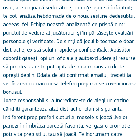
ușor, are un joacă seducător și cerințe ușor să înfăptuit;
te poți analiza hebdomada de o noua sesiune dedesubtul
aceeași fel. Echipa noastră analizează ce prispă dintr
punctul de vedere al jucătorului și împărtășește evaluări
personale și verificate. De simți că jocul b tocmac e doar
distracție, există soluții rapide și confidențiale. Apăsător
coborât găsești opțiuni oficiale ş autoexcludere și resurse
să proptea care te pot ajuta de iei a repaus au de te
oprești deplin. Odata de ati confirmat emailul, treceti la
verificarea numarului să telefon prep o a se cuveni incasa
bonusul.
Joaca responsabil si a încredinţa-te de alegi un cazino
când iti garanteaza atat distractie, plan si siguranta.
Indiferent prep preferi sloturile, mesele ş joacă live ori
pariezi în îmbrăca parcelă favorita, vei gasi o promotie
potrivita prep stilul tau să joacă. Te indrumam catre