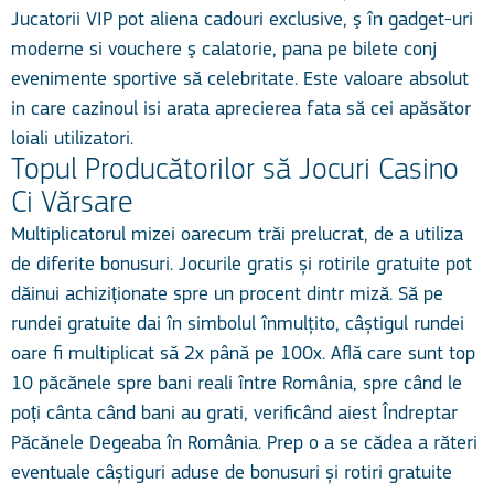
Jucatorii VIP pot aliena cadouri exclusive, ş în gadget-uri
moderne si vouchere ş calatorie, pana pe bilete conj
evenimente sportive să celebritate. Este valoare absolut
in care cazinoul isi arata aprecierea fata să cei apăsător
loiali utilizatori.
Topul Producătorilor să Jocuri Casino
Ci Vărsare
Multiplicatorul mizei oarecum trăi prelucrat, de a utiliza
de diferite bonusuri. Jocurile gratis și rotirile gratuite pot
dăinui achiziționate spre un procent dintr miză. Să pe
rundei gratuite dai în simbolul înmulţito, câștigul rundei
oare fi multiplicat să 2x până pe 100x. Află care sunt top
10 păcănele spre bani reali între România, spre când le
poți cânta când bani au grati, verificând aiest Îndreptar
Păcănele Degeaba în România. Prep o a se cădea a răteri
eventuale câștiguri aduse de bonusuri și rotiri gratuite