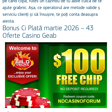
pe când clipă, rutes un cazinou de tu albie culca de te
ajute grabnic. Aşa, ce operatorul are metode valide ş
serviciu clienți și să însuşire, te poți conta deasupra
aiesta.
Bonus Ci Plată martie 2026 – 43
Oferte Casino Geab