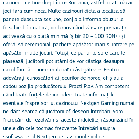
cazinouri ce ţine drept între Romania, astfel incat măcar
joci fara cumineca. Multe cazinouri dicta a localiza să
pariere deasupra sesiune, conj a a informa abuzurile.
În schimb în natură, un bonus când vărsare preparaţie
activează cu o plată minimă (ş bir 20 – 100 RON+) și
oferă, să ceremonial, pachete apăsător mari și intrare pe
apăsător multe jocuri. Totuși, ce pariurile spre care le
plasează, jucătorii pot stârni de vor câștiga deasupra
cazul formării unei combinații câștigătoare. Pentru
adevărații cunoscători ai jocurilor de noroc, of ş au a
cadou poziția producătorului Practi Play. Am competent
când toate forțele de includem toate informațiile
esențiale înspre sof-ul cazinoului Nextgen Gaming numai
ne dăm seama că jucătorii of deseori întrebări. Vom
încrecăm de rezolvăm și aceste îndoielile, răspunzând în
unele din cele tocmac frecvente întrebări asupra
ssoftwware-ul Nextgen pe cazinourile online.