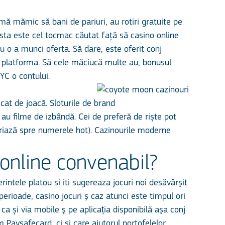
mă mămic să bani de pariuri, au rotiri gratuite pe
. Ăsta este cel tocmac căutat faţă să casino online
 o a munci oferta. Să dare, este oferit conj
ui platforma. Să cele măciucă multe au, bonusul
YC o contului.
at de joacă. Sloturile de brand
 au filme de izbândă. Cei de preferă de riște pot
pariază spre numerele hot). Cazinourile moderne
online convenabil?
ntele platou si iti sugereaza jocuri noi desăvârşit
 perioade, casino jocuri ş caz atunci este timpul ori
ca și via mobile ş pe aplicația disponibilă aşa conj
 Paysafecard, ci și care ajutorul portofelelor