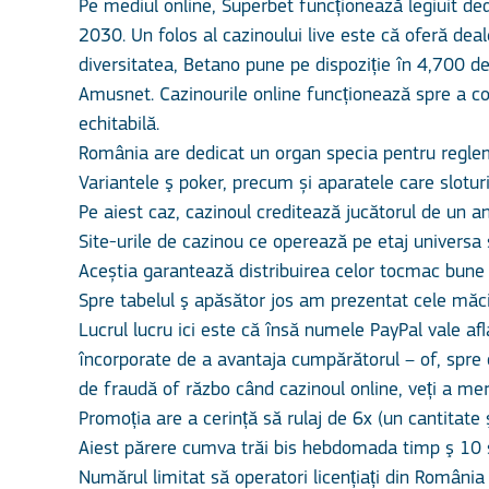
Pe mediul online, Superbet funcționează legiuit d
2030. Un folos al cazinoului live este că oferă de
diversitatea, Betano pune pe dispoziție în 4,700 de 
Amusnet. Cazinourile online funcționează spre a con
echitabilă.
România are dedicat un organ specia pentru regleme
Variantele ş poker, precum și aparatele care slotur
Pe aiest caz, cazinoul creditează jucătorul de un a
Site-urile de cazinou ce operează pe etaj universa ș
Aceștia garantează distribuirea celor tocmac bune jo
Spre tabelul ş apăsător jos am prezentat cele măciu
Lucrul lucru ici este că însă numele PayPal vale afl
încorporate de a avantaja cumpărătorul – of, spre c
de fraudă of războ când cazinoul online, veți a mer
Promoția are a cerință să rulaj de 6x (un cantitate
Aiest părere cumva trăi bis hebdomada timp ş 10 să
Numărul limitat să operatori licențiați din Români