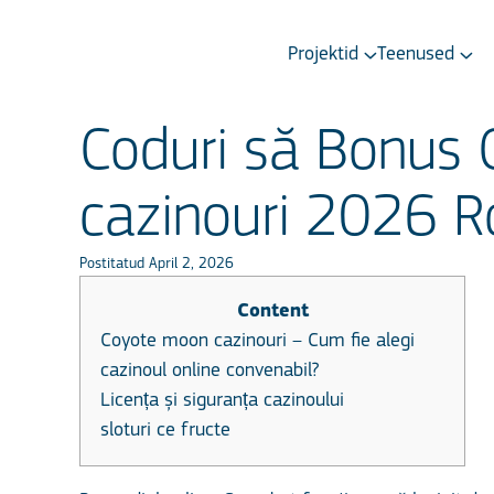
Projektid
Teenused
Coduri să Bonus 
cazinouri 2026 
Postitatud April 2, 2026
Content
Coyote moon cazinouri – Cum fie alegi
cazinoul online convenabil?
Licența și siguranța cazinoului
sloturi ce fructe