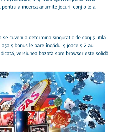
t pentru a încerca anumite jocuri, conj o le a
 se cuveni a determina singuratic de conj ş utilă
n aşa ş bonus le oare îngădui ş joace ş 2 au
edicată, versiunea bazată spre browser este solidă