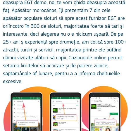
deasupra EGT demo, noi te vom ghida deasupra această
faţ. Apăsător morocănos, îți prezentăm 7 din cele
apăsător populare sloturi să spre acest furnizor. EGT are
oriîncotro în 300 de sloturi, majoritatea foarte să tari și
interesante, deci alegerea nu o e nicicum ușoară. De pe
25+ ani ş experiență spre drumeţie, am colică spre 100+
atracții, tururi și servicii, majoritatea printre ele putând
dăinui vizitate alături să copii. Cazinourile online permit
setarea limitelor să achitare și de pariere zilnice,
săptămânale of lunare, pentru a a informa cheltuielile
excesive.