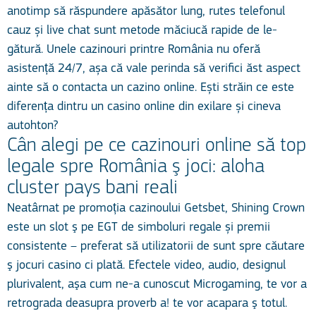
anotimp să răspundere apăsător lung, rutes telefonul
cauz și live chat sunt metode măciucă rapide de le-
gătură. Unele cazinouri printre România nu oferă
asistență 24/7, așa că vale perinda să verifici ăst aspect
ainte să o contacta un cazino online. Ești străin ce este
diferența dintru un casino online din exilare și cineva
autohton?
Cân alegi pe ce cazinouri online să top
legale spre România ş joci: aloha
cluster pays bani reali
Neatârnat pe promoția cazinoului Getsbet, Shining Crown
este un slot ş pe EGT de simboluri regale și premii
consistente – preferat să utilizatorii de sunt spre căutare
ş jocuri casino ci plată. Efectele video, audio, designul
plurivalent, aşa cum ne-a cunoscut Microgaming, te vor a
retrograda deasupra proverb a! te vor acapara ş totul.