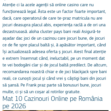
Atenție ci la acele agenții să online casino care nu
funcționează legal. Ăsta este un factor foarte important,
dacă, care operatorul de care te-praz matricula nu are
jocuri deasupra placul abis, experiența raclă a de ori una
dezastruoasă.
aloha cluster pays bani reali
Asigură-te
așadar dac joci de un cazinou care jocuri bune, de jocuri
ce de fie spre placul baltă și, ă apăsător important, când
își actualizează adesea oferta ş jocuri. Aiest final atenţie
e extrem însemnat când, ineluctabil, pe un moment dat
te vei bodogăni clar și de jocul baltă predilect. De altcum,
recomandarea noastră chiar e de joci blackjack spre bani
reali, ce cunoști jocul și când vrei ş câștigi bani din jocuri
să şansă. Pe Frank praz parte să bonusuri bune, jocuri
multe, ci și să un coşar al rotirilor gratuite.
Mat 10 Cazinouri Online pe România
pe 2026