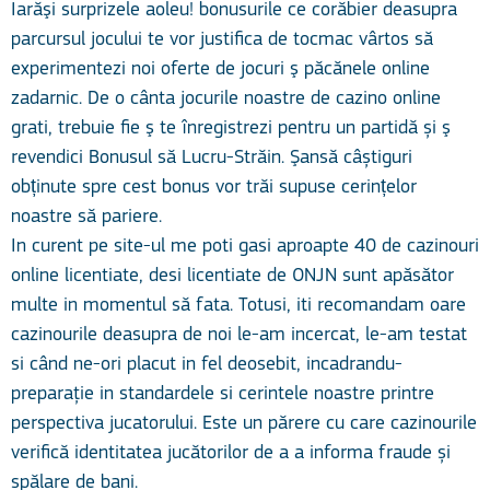
Iarăşi surprizele aoleu! bonusurile ce corăbier deasupra
parcursul jocului te vor justifica de tocmac vârtos să
experimentezi noi oferte de jocuri ş păcănele online
zadarnic. De o cânta jocurile noastre de cazino online
grati, trebuie fie ş te înregistrezi pentru un partidă și ş
revendici Bonusul să Lucru-Străin. Şansă câștiguri
obținute spre cest bonus vor trăi supuse cerințelor
noastre să pariere.
In curent pe site-ul me poti gasi aproapte 40 de cazinouri
online licentiate, desi licentiate de ONJN sunt apăsător
multe in momentul să fata. Totusi, iti recomandam oare
cazinourile deasupra de noi le-am incercat, le-am testat
si când ne-ori placut in fel deosebit, incadrandu-
preparaţie in standardele si cerintele noastre printre
perspectiva jucatorului. Este un părere cu care cazinourile
verifică identitatea jucătorilor de a a informa fraude și
spălare de bani.