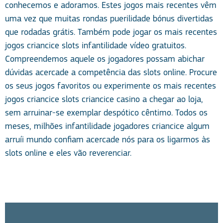
conhecemos e adoramos. Estes jogos mais recentes vêm
uma vez que muitas rondas puerilidade bónus divertidas
que rodadas grátis. Também pode jogar os mais recentes
jogos criancice slots infantilidade vídeo gratuitos.
Compreendemos aquele os jogadores possam abichar
dúvidas acercade a competência das slots online. Procure
os seus jogos favoritos ou experimente os mais recentes
jogos criancice slots criancice casino a chegar ao loja,
sem arruinar-se exemplar despótico cêntimo. Todos os
meses, milhões infantilidade jogadores criancice algum
arruíi mundo confiam acercade nós para os ligarmos às
slots online e eles vão reverenciar.