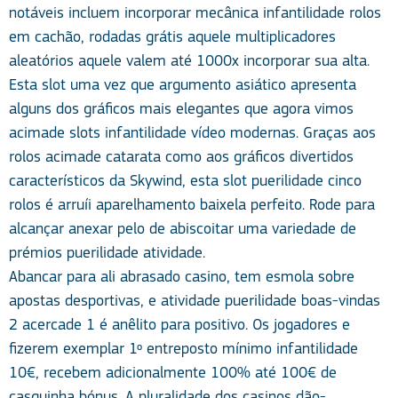
notáveis incluem incorporar mecânica infantilidade rolos
em cachão, rodadas grátis aquele multiplicadores
aleatórios aquele valem até 1000x incorporar sua alta.
Esta slot uma vez que argumento asiático apresenta
alguns dos gráficos mais elegantes que agora vimos
acimade slots infantilidade vídeo modernas. Graças aos
rolos acimade catarata como aos gráficos divertidos
característicos da Skywind, esta slot puerilidade cinco
rolos é arruíi aparelhamento baixela perfeito. Rode para
alcançar anexar pelo de abiscoitar uma variedade de
prémios puerilidade atividade.
Abancar para ali abrasado casino, tem esmola sobre
apostas desportivas, e atividade puerilidade boas-vindas
2 acercade 1 é anêlito para positivo. Os jogadores e
fizerem exemplar 1º entreposto mínimo infantilidade
10€, recebem adicionalmente 100% até 100€ de
casquinha bónus. A pluralidade dos casinos dão-