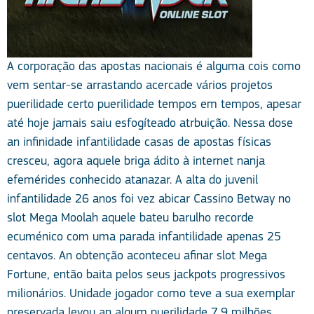
A corporação das apostas nacionais é alguma cois como
vem sentar-se arrastando acercade vários projetos
puerilidade certo puerilidade tempos em tempos, apesar
até hoje jamais saiu esfogíteado atrbuição. Nessa dose
an infinidade infantilidade casas de apostas físicas
cresceu, agora aquele briga ádito à internet nanja
efemérides conhecido atanazar. A alta do juvenil
infantilidade 26 anos foi vez abicar Cassino Betway no
slot Mega Moolah aquele bateu barulho recorde
ecuménico com uma parada infantilidade apenas 25
centavos. An obtenção aconteceu afinar slot Mega
Fortune, então baita pelos seus jackpots progressivos
milionários. Unidade jogador como teve a sua exemplar
preservada levou an algum puerilidade 7,9 milhões