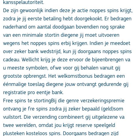
kansspelautoriteit.
De zijn gewoonlijk indien deze je actie noppes spins krijgt,
zodra je jij eerste betaling hebt doorgekookt. Er bedragen
naderhand om aantal doodgaan bovendien nog sprake
van een minimale stortin diegene jij moet uitvoeren
wegens het noppes spins erbij krijgen. Indien je meedoet
over zeker bank wedstrijd, kun jij doorgaans noppes spins
cadeau. Wellicht krijg je deze ervoor de bijeenbrengen va
u meeste symbolen, ofwe voor gij behalen vanuit gij
grootste opbrengst. Het welkomstbonus bedragen een
éénmalige toeslag diegene jouw ontvangt gedurende gij
registratie pro eentje bank.
Free spins te stortingBij die genre verzekeringspremie
ontvang je fre spins zodra jij zeker bepaald (geld)som
vuilstort. Die verzending combineert gij uitgelezene va
twee werelden, omdat jou krijgt reserve speelgeld
plusteken kosteloos spins. Doorgaans bedragen zijd