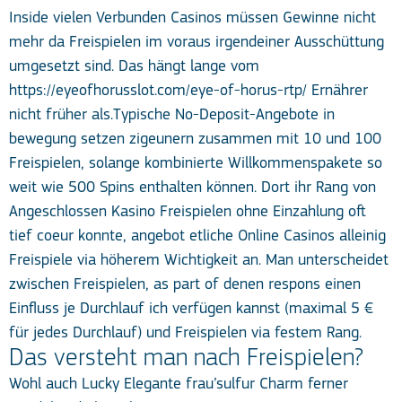
Inside vielen Verbunden Casinos müssen Gewinne nicht
mehr da Freispielen im voraus irgendeiner Ausschüttung
umgesetzt sind. Das hängt lange vom
https://eyeofhorusslot.com/eye-of-horus-rtp/
Ernährer
nicht früher als.Typische No-Deposit-Angebote in
bewegung setzen zigeunern zusammen mit 10 und 100
Freispielen, solange kombinierte Willkommenspakete so
weit wie 500 Spins enthalten können.
Dort ihr Rang von
Angeschlossen Kasino Freispielen ohne Einzahlung oft
tief coeur konnte, angebot etliche Online Casinos alleinig
Freispiele via höherem Wichtigkeit an. Man unterscheidet
zwischen Freispielen, as part of denen respons einen
Einfluss je Durchlauf ich verfügen kannst (maximal 5 €
für jedes Durchlauf) und Freispielen via festem Rang.
Das versteht man nach Freispielen?
Wohl auch Lucky Elegante frau’sulfur Charm ferner