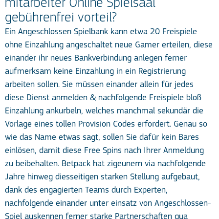
mitarbeiter Online Spielsaal
gebührenfrei vorteil?
Ein Angeschlossen Spielbank kann etwa 20 Freispiele
ohne Einzahlung angeschaltet neue Gamer erteilen, diese
einander ihr neues Bankverbindung anlegen ferner
aufmerksam keine Einzahlung in ein Registrierung
arbeiten sollen. Sie müssen einander allein für jedes
diese Dienst anmelden & nachfolgende Freispiele bloß
Einzahlung ankurbeln, welches manchmal sekundär die
Vorlage eines tollen Provision Codes erfordert. Genau so
wie das Name etwas sagt, sollen Sie dafür kein Bares
einlösen, damit diese Free Spins nach Ihrer Anmeldung
zu beibehalten. Betpack hat zigeunern via nachfolgende
Jahre hinweg diesseitigen starken Stellung aufgebaut,
dank des engagierten Teams durch Experten,
nachfolgende einander unter einsatz von Angeschlossen-
Spiel auskennen ferner starke Partnerschaften qua