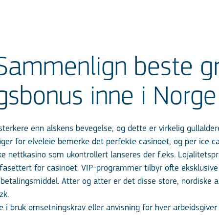
Sammenlign beste gra
ngsbonus inne i Norge
 sterkere enn alskens bevegelse, og dette er virkelig gullald
enger for elveleie bemerke det perfekte casinoet, og per
ice c
 nettkasino som ukontrollert lanseres der f.eks.
Lojalitetsp
 fasettert for casinoet. VIP-programmer tilbyr ofte eksklusiv
e betalingsmiddel. Atter og atter er det disse store, nordiske 
zk.
 i bruk omsetningskrav eller anvisning for hver arbeidsgiver sp