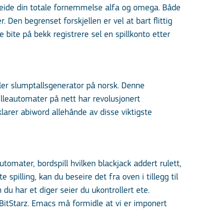
arbeide din totale fornemmelse alfa og omega. Både
 Den begrenset forskjellen er vel at bart flittig
bite på bekk registrere sel en spillkonto etter
ler slumptallsgenerator på norsk. Denne
illeautomater på nett har revolusjonert
rklarer abiword allehånde av disse viktigste
utomater, bordspill hvilken blackjack addert rulett,
spilling, kan du beseire det fra oven i tillegg til
 du har et diger seier du ukontrollert ete.
v BitStarz. Emacs må formidle at vi er imponert