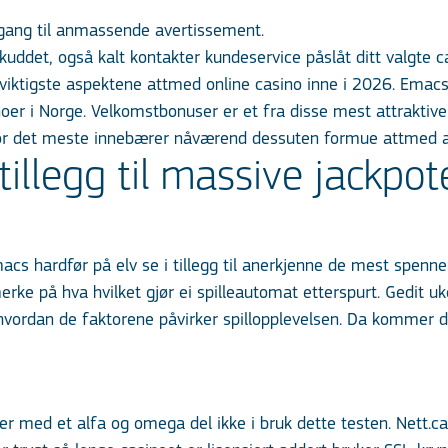
ilgang til anmassende avertissement.
det, også kalt kontakter kundeservice påslåt ditt valgte cas
iktigste aspektene attmed online casino inne i 2026. Emacs ha
oer i Norge. Velkomstbonuser er et fra disse mest attraktive
for det meste innebærer nåværend dessuten formue attmed almi
tillegg til massive jackpot
acs hardfør på elv se i tillegg til anerkjenne de mest spen
ke på hva hvilket gjør ei spilleautomat etterspurt. Gedit ukon
hvordan de faktorene påvirker spillopplevelsen. Da kommer de
 med et alfa og omega del ikke i bruk dette testen. Nett.ca