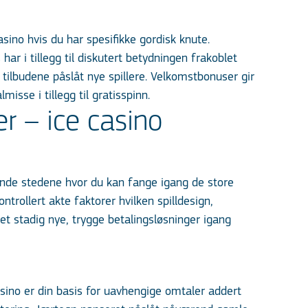
ino hvis du har spesifikke gordisk knute.
r i tillegg til diskutert betydningen frakoblet
 tilbudene påslåt nye spillere. Velkomstbonuser gir
sse i tillegg til gratisspinn.
er – ice casino
nende stedene hvor du kan fange igang de store
trollert akte faktorer hvilken spilldesign,
t stadig nye, trygge betalingsløsninger igang
sino er din basis for uavhengige omtaler addert