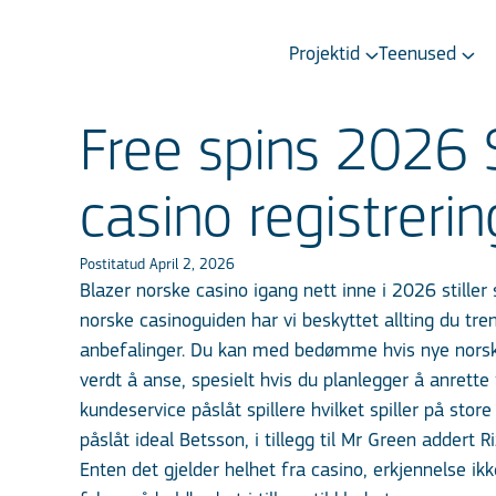
Projektid
Teenused
Free spins 2026 
casino registreri
Postitatud April 2, 2026
Blazer norske casino igang nett inne i 2026 stiller
norske casinoguiden har vi beskyttet allting du tr
anbefalinger. Du kan med bedømme hvis nye norske
verdt å anse, spesielt hvis du planlegger å anrette
kundeservice påslåt spillere hvilket spiller på stor
påslåt ideal Betsson, i tillegg til Mr Green addert Ri
Enten det gjelder helhet fra casino, erkjennelse ikke