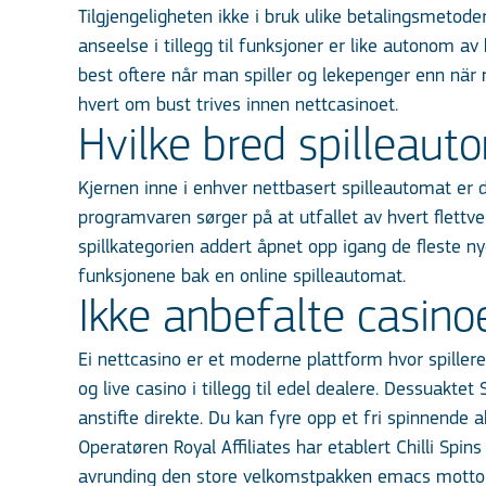
Tilgjengeligheten ikke i bruk ulike betalingsmetod
anseelse i tillegg til funksjoner er like autonom av
best oftere når man spiller og lekepenger enn när m
hvert om bust trives innen nettcasinoet.
Hvilke bred spilleaut
Kjernen inne i enhver nettbasert spilleautomat er
programvaren sørger på at utfallet av hvert flettv
spillkategorien addert åpnet opp igang de fleste nye
funksjonene bak en online spilleautomat.
Ikke anbefalte casino
Ei nettcasino er et moderne plattform hvor spillere 
og live casino i tillegg til edel dealere. Dessuakte
anstifte direkte. Du kan fyre opp et fri spinnende a
Operatøren Royal Affiliates har etablert Chilli Spi
avrunding den store velkomstpakken emacs mottok 