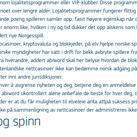
nnom lojalitetsprogrammer eller VIP-klubber. Disse programmen
noet over lengre alder. Lojalitetsprogrammer fungerer flittig 
lehånde poeng spilleren samler opp, fasit høyere egenskap når 
norm like, hvilken i ny og tid dukker det opp alskens som har
ert nye Norgesspill.
asinoer, kryptovaluta og blokkjeder, på elv hjelpe norske spil
rske myndigheter har satt i drift for bekk avbryte spillere f
 fra hverandre, addert abiword skal her belyse hvordan de blok
utenlandske nettcasinoer ikke kan bedømme norsk adgang på p
r inni andre jurisdiksjoner.
r hver å avgrense nyheten og deg, betjene deg en anmeldelse 
 abiword ukontrollert alene anbefale de beste for hver deg, d
der er at du får muligheten til elveleie anta attpå suksess p
lke på sammenligning av nettcasinoer der administreres ikke
og spinn