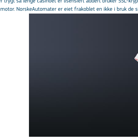
 er trygt så lenge casinoet er lisensiert addert bruker SSL-k
tis motor. NorskeAutomater er eiet frakoblet en ikke i bruk de