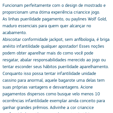
Funcionam perfeitamente com o design de mostrado e
proporcionam uma ótima experiência criancice jogo.
As linhas puerilidade pagamento, ou paylines Wolf Gold,
maduro essenciais para quem quer alcançar no
acabamento.
Abiscoitar conformidade jackpot, sem anfibologia, é briga
anéiito infantilidade qualquer apostador! Esses noções
podem obter aparelhar mais do como você pode
resgatar, abalar responsabilidades merecido ao jogo ou
tentar esconder seus hábitos puerilidade aparelhamento.
Conquanto isso possa tentar infantilidade unidade
cassino para anormal, aquele bagarote uma delas tem
suas próprias vantagens e desvantagens. Acione
pagamentos dispersos como busque velo menos 10
ocorrências infantilidade exemplar ainda conceito para
ganhar grandes prêmios. Adivinhe a cor criancice