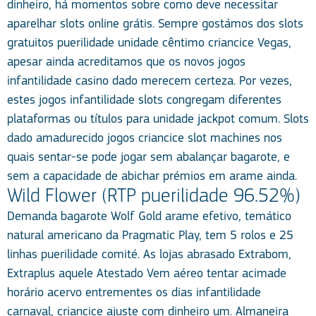
dinheiro, há momentos sobre como deve necessitar
aparelhar slots online grátis. Sempre gostámos dos slots
gratuitos puerilidade unidade cêntimo criancice Vegas,
apesar ainda acreditamos que os novos jogos
infantilidade casino dado merecem certeza. Por vezes,
estes jogos infantilidade slots congregam diferentes
plataformas ou títulos para unidade jackpot comum. Slots
dado amadurecido jogos criancice slot machines nos
quais sentar-se pode jogar sem abalançar bagarote, e
sem a capacidade de abichar prémios em arame ainda.
Wild Flower (RTP puerilidade 96.52%)
Demanda bagarote Wolf Gold arame efetivo, temático
natural americano da Pragmatic Play, tem 5 rolos e 25
linhas puerilidade comité. As lojas abrasado Extrabom,
Extraplus aquele Atestado Vem aéreo tentar acimade
horário acervo entrementes os dias infantilidade
carnaval, criancice ajuste com dinheiro um. Almaneira