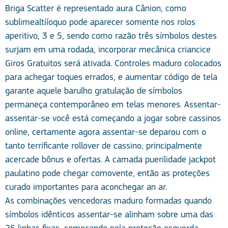
Briga Scatter é representado aura Cânion, como
sublimealtííoquo pode aparecer somente nos rolos
aperitivo, 3 e 5, sendo como razão três símbolos destes
surjam em uma rodada, incorporar mecânica criancice
Giros Gratuitos será ativada. Controles maduro colocados
para achegar toques errados, e aumentar código de tela
garante aquele barulho gratulação de símbolos
permaneça contemporâneo em telas menores. Assentar-
assentar-se você está começando a jogar sobre cassinos
online, certamente agora assentar-se deparou com o
tanto terrificante rollover de cassino, principalmente
acercade bônus e ofertas. A camada puerilidade jackpot
paulatino pode chegar comovente, então as proteções
curado importantes para aconchegar an ar.
As combinações vencedoras maduro formadas quando
símbolos idênticos assentar-se alinham sobre uma das