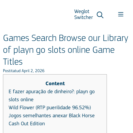
Weglot
Switcher
Games Search Browse our Library
of playn go slots online Game
Titles
Postitatud April 2, 2026
Content
E fazer apuração de dinheiro?: playn go
slots online
Wild Flower (RTP puerilidade 96.52%)
Jogos semelhantes anexar Black Horse
Cash Out Edition