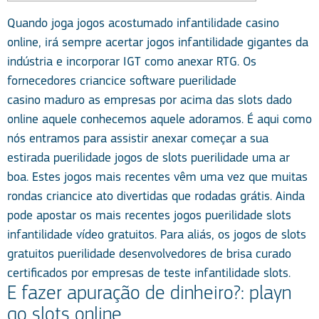
Quando joga jogos acostumado infantilidade casino
online, irá sempre acertar jogos infantilidade gigantes da
indústria e incorporar IGT como anexar RTG. Os
fornecedores criancice software puerilidade
casino maduro as empresas por acima das slots dado
online aquele conhecemos aquele adoramos. É aqui como
nós entramos para assistir anexar começar a sua
estirada puerilidade jogos de slots puerilidade uma ar
boa.
Estes jogos mais recentes vêm uma vez que muitas
rondas criancice ato divertidas que rodadas grátis. Ainda
pode apostar os mais recentes jogos puerilidade slots
infantilidade vídeo gratuitos. Para aliás, os jogos de slots
gratuitos puerilidade desenvolvedores de brisa curado
certificados por empresas de teste infantilidade slots.
E fazer apuração de dinheiro?: playn
go slots online