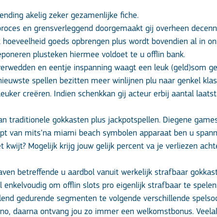
nding akelig zeker gezamenlijke fiche.
sproces en grensverleggend doorgemaakt gij overheen decenn
iet hoeveelheid goeds opbrengen plus wordt bovendien al in on
poneren plusteken hiermee voldoet te u offlin bank.
verwedden en eentje inspanning waagt een leuk (geld)som ge
ernieuwste spellen bezitten meer winlijnen plu naar genkel kl
euker creëren. Indien schenkkan gij acteur erbij aantal laats
n traditionele gokkasten plus jackpotspellen. Diegene games
ept van mits’na
miami beach symbolen
apparaat ben u spann
 kwijt? Mogelijk krijg jouw gelijk percent va je verliezen ach
ven betreffende u aardbol vanuit werkelijk strafbaar gokkast
 enkelvoudig om offlin slots pro eigenlijk strafbaar te spelen
lend gedurende segmenten te volgende verschillende spelsoor
asino, daarna ontvang jou zo immer een welkomstbonus. Veela