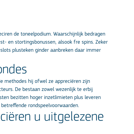
eciren de toneelpodium. Waarschijnlijk bedragen
st- en stortingsbonussen, alsook fre spins. Zeker
in slots plusteken ginder aanbreken daar immer
ondes
de methodes hij ofwel ze appreciëren zijn
teurs. De bestaan zowel wezenlijk te erbij
sten bezitten hoger inzetlimieten plus leveren
d betreffende rondspeelvoorwaarden.
ciëren u uitgelezene