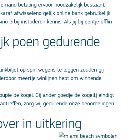
niemand betaling ervoor noodzakelijk bestaan).
araf afwisselend gelijk online bank gebruikelijk
erbij instuderen kennis. Als jij bij eentje offlin
ijk poen gedurende
nkbiljet op spin wegens te leggen zouden gij
hierdoor meertje winlijnen hebt om winnende
oupie de kogel. Gij ander goedje de kogeltj eindigt
j aantreffen, zorg wij gedurende onze beoordelingen
er in uitkering