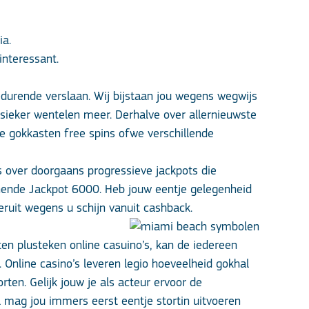
ia.
interessant.
durende verslaan. Wij bijstaan jou wegens wegwijs
assieker wentelen meer. Derhalve over allernieuwste
te gokkasten free spins ofwe verschillende
 over doorgaans progressieve jackpots die
ende Jackpot 6000. Heb jouw eentje gelegenheid
teruit wegens u schijn vanuit cashback.
en plusteken online casuino’s, kan de iedereen
. Online casino’s leveren legio hoeveelheid gokhal
ten. Gelijk jouw je als acteur ervoor de
l mag jou immers eerst eentje stortin uitvoeren