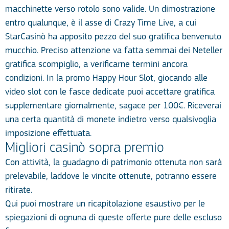
macchinette verso rotolo sono valide. Un dimostrazione
entro qualunque, è il asse di Crazy Time Live, a cui
StarCasinò ha apposito pezzo del suo gratifica benvenuto
mucchio. Preciso attenzione va fatta semmai dei Neteller
gratifica scompiglio, a verificarne termini ancora
condizioni. In la promo Happy Hour Slot, giocando alle
video slot con le fasce dedicate puoi accettare gratifica
supplementare giornalmente, sagace per 100€. Riceverai
una certa quantità di monete indietro verso qualsivoglia
imposizione effettuata.
Migliori casinò sopra premio
Con attività, la guadagno di patrimonio ottenuta non sarà
prelevabile, laddove le vincite ottenute, potranno essere
ritirate.
Qui puoi mostrare un ricapitolazione esaustivo per le
spiegazioni di ognuna di queste offerte pure delle escluso