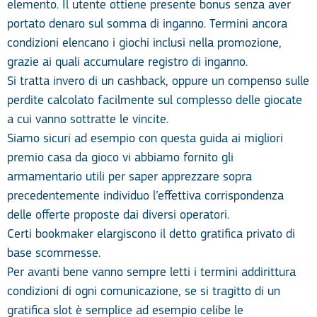
elemento. Il utente ottiene presente bonus senza aver
portato denaro sul somma di inganno. Termini ancora
condizioni elencano i giochi inclusi nella promozione,
grazie ai quali accumulare registro di inganno.
Si tratta invero di un cashback, oppure un compenso sulle
perdite calcolato facilmente sul complesso delle giocate
a cui vanno sottratte le vincite.
Siamo sicuri ad esempio con questa guida ai migliori
premio casa da gioco vi abbiamo fornito gli
armamentario utili per saper apprezzare sopra
precedentemente individuo l’effettiva corrispondenza
delle offerte proposte dai diversi operatori.
Certi bookmaker elargiscono il detto gratifica privato di
base scommesse.
Per avanti bene vanno sempre letti i termini addirittura
condizioni di ogni comunicazione, se si tragitto di un
gratifica slot è semplice ad esempio celibe le