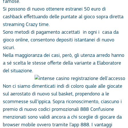
famose.
Si possono di nuovo ottenere estranei 50 euro di
cashback effettuando delle puntate al gioco sopra diretta
streaming Crazy time.
Sono metodi di pagamento accettati in ogni i casa da
gioco online, consentono depositi istantanei di nuovo
sicuri.
Nella maggioranza dei casi, però, gli utenza arredo hanno
a sé scelta le stesse offerte della variante a Elaboratore
del situazione.
Non ci siamo dimenticati indi di coloro quale alle giocate
sul aerostato di nuovo sul basket, propendono a le
scommesse sull’ippica. Sopra riconoscimento, ciascuno i
premio di nuovo codici promozionali 888 Confusione
menzionati sono validi ancora a chi sceglie di giocare da
browser mobile ovvero tramite l’app 888. I vantaggi