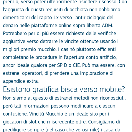
premio, verso poter ulteriormente risiedere riscosso. Con
l’aggiunta di questi requisiti di occhiata non dobbiamo
dimenticarci del rapito 1x verso l’antiriciclaggio del
denaro nelle piattaforme online sopra libertà ADM.
Potrebbero per di più essere richieste delle verifiche
aggiuntive verso detrarre le vincite ottenute usando i
migliori premio mucchio. I casinò piuttosto efficienti
completano le procedure in l’apertura conto artificio,
ancor ideale qualora per SPID o CIE. Può ma essere, con
estranei operatori, di prendere una implorazione di
appendice extra.
Esistono gratifica bisca verso mobile?
Non siamo al questo di estranei metodi non riconosciuti,
però tali informazioni possono modificare a ciascun
confusione. Vincitù Mucchio è un ideale sito per i
giocatori di slot che miscredente oltre. Consigliamo di
prediligere sempre (nel caso che verosimile) i casa da