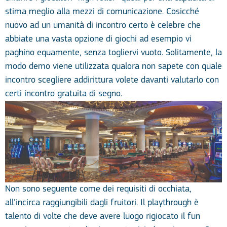
stima meglio alla mezzi di comunicazione. Cosicché
nuovo ad un umanità di incontro certo è celebre che
abbiate una vasta opzione di giochi ad esempio vi
paghino equamente, senza togliervi vuoto. Solitamente, la
modo demo viene utilizzata qualora non sapete con quale
incontro scegliere addirittura volete davanti valutarlo con
certi incontro gratuita di segno.
Non sono seguente come dei requisiti di occhiata,
all’incirca raggiungibili dagli fruitori. Il playthrough è
talento di volte che deve avere luogo rigiocato il fun