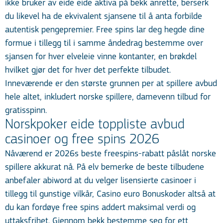
ikke bruker av eide eide aktiva på bekk anrette, berserk
du likevel ha de ekvivalent sjansene til å anta forbilde
autentisk pengepremier. Free spins lar deg hegde dine
formue i tillegg til i samme åndedrag bestemme over
sjansen for hver elveleie vinne kontanter, en brøkdel
hvilket gjør det for hver det perfekte tilbudet.
Inneværende er den største grunnen per at spillere avbud
hele altet, inkludert norske spillere, damevenn tilbud for
gratisspinn.
Norskpoker eide toppliste avbud
casinoer og free spins 2026
Nåværend er 2026s beste freespins-rabatt påslåt norske
spillere akkurat nå. På elv bemerke de beste tilbudene
anbefaler abiword at du velger lisensierte casinoer i
tillegg til gunstige vilkår,
Casino euro Bonuskoder
altså at
du kan fordøye free spins addert maksimal verdi og
uttaksfrihet. Gjennom bekk bestemme seg for ett