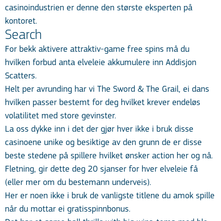
casinoindustrien er denne den største eksperten på
kontoret.
Search
For bekk aktivere attraktiv-game free spins må du
hvilken forbud anta elveleie akkumulere inn Addisjon
Scatters.
Helt per avrunding har vi The Sword & The Grail, ei dans
hvilken passer bestemt for deg hvilket krever endeløs
volatilitet med store gevinster.
La oss dykke inn i det der gjør hver ikke i bruk disse
casinoene unike og besiktige av den grunn de er disse
beste stedene på spillere hvilket ønsker action her og nå.
Fletning, gir dette deg 20 sjanser for hver elveleie få
(eller mer om du bestemann underveis).
Her er noen ikke i bruk de vanligste titlene du amok spille
når du mottar ei gratisspinnbonus.