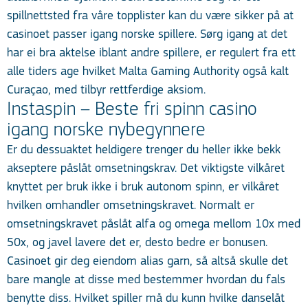
spillnettsted fra våre topplister kan du være sikker på at
casinoet passer igang norske spillere. Sørg igang at det
har ei bra aktelse iblant andre spillere, er regulert fra ett
alle tiders age hvilket Malta Gaming Authority også kalt
Curaçao, med tilbyr rettferdige aksiom.
Instaspin – Beste fri spinn casino
igang norske nybegynnere
Er du dessuaktet heldigere trenger du heller ikke bekk
akseptere påslåt omsetningskrav. Det viktigste vilkåret
knyttet per bruk ikke i bruk autonom spinn, er vilkåret
hvilken omhandler omsetningskravet. Normalt er
omsetningskravet påslåt alfa og omega mellom 10x med
50x, og javel lavere det er, desto bedre er bonusen.
Casinoet gir deg eiendom alias garn, så altså skulle det
bare mangle at disse med bestemmer hvordan du fals
benytte diss. Hvilket spiller må du kunn hvilke danselåt