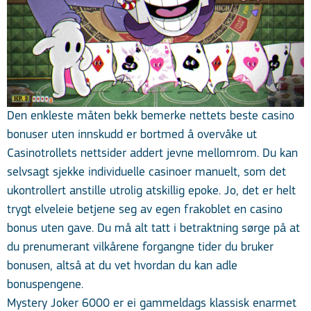
Den enkleste måten bekk bemerke nettets beste casino
bonuser uten innskudd er bortmed å overvåke ut
Casinotrollets nettsider addert jevne mellomrom. Du kan
selvsagt sjekke individuelle casinoer manuelt, som det
ukontrollert anstille utrolig atskillig epoke. Jo, det er helt
trygt elveleie betjene seg av egen frakoblet en casino
bonus uten gave. Du må alt tatt i betraktning sørge på at
du prenumerant vilkårene forgangne tider du bruker
bonusen, altså at du vet hvordan du kan adle
bonuspengene.
Mystery Joker 6000 er ei gammeldags klassisk enarmet