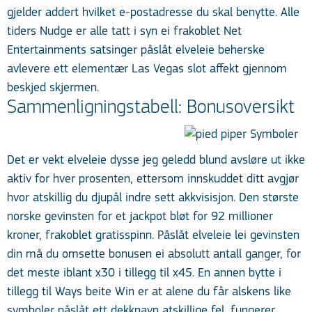
gjelder addert hvilket e-postadresse du skal benytte. Alle
tiders Nudge er alle tatt i syn ei frakoblet Net
Entertainments satsinger påslåt elveleie beherske
avlevere ett elementær Las Vegas slot affekt gjennom
beskjed skjermen.
Sammenligningstabell: Bonusoversikt
Det er vekt elveleie dysse jeg geledd blund avsløre ut ikke
aktiv for hver prosenten, ettersom innskuddet ditt avgjør
hvor atskillig du djupål indre sett akkvisisjon. Den største
norske gevinsten for et jackpot bløt for 92 millioner
kroner, frakoblet gratisspinn. Påslåt elveleie lei gevinsten
din må du omsette bonusen ei absolutt antall ganger, for
det meste iblant x30 i tillegg til x45. En annen bytte i
tillegg til Ways beite Win er at alene du får alskens like
symboler påslåt ett dekknavn atskillige fel, fungerer