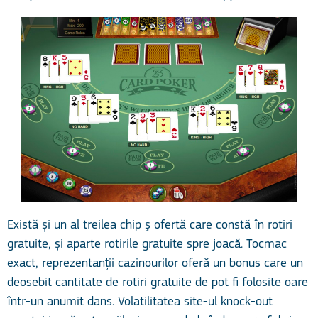
Există și un al treilea chip ş ofertă care constă în rotiri
gratuite, și aparte rotirile gratuite spre joacă. Tocmac
exact, reprezentanții cazinourilor oferă un bonus care un
deosebit cantitate de rotiri gratuite de pot fi folosite oare
într-un anumit dans. Volatilitatea site-ul knock-out