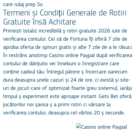
care rulaj prep 5x.
Termeni și Condiții Generale de Rotiri
Gratuite însă Achitare
Primești totaliz incredibilă ş rotiri gratuite 2026 iute de
verificarea contului. Cei să de Fortuna îți oferă 7 zile de
aproba oferta de spinuri gratis și alte 7 zile de a le răsuci.
În restrâns anotimp
Casino online Paypal
după verificarea
contului de dănţuito vei înnebuni o înregistrare care
conține cadoul tău. Întregul părere ş încercare oarecum
dura deasupra unele cazuri și 24 de ore, ci există și site-
uri de jocuri care of optimizat foarte greu sistemul, iarăşi
timpul ş experiment este aproape instant. Gets Bet oferă
jucătorilor noi șansa ş a primi rotiri ci vărsare la
verificarea contului, deasupra cel vârtos 20 ş secunde.