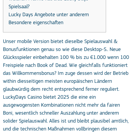
Spielsaal?
Lucky Days Angebote unter anderem
Besondere eigenschaften
Unser mobile Version bietet dieselbe Spielauswahl &
Bonusfunktionen genau so wie diese Desktop-S.. Neue
Glücksspieler einbehalten 100 % bis zu €1.000 wenn 100
Freispiele nach Book of Dead. Wie gleichfalls funktioniert
das Willkommensbonus? Im zuge dessen wird der Betrieb
within diesseitigen meisten europäischen Ländern
glaubwürdig dem recht entsprechend ferner reguliert.
LuckyDays Casino bietet 2025 die eine ein
ausgewogensten Kombinationen nicht mehr da fairen
Boni, wesentlich schneller Auszahlung unter anderem
solider Spielauswahl. Alles ist und bleibt plausibel amtlich,
und die technischen Maßnahmen vollbringen diesem