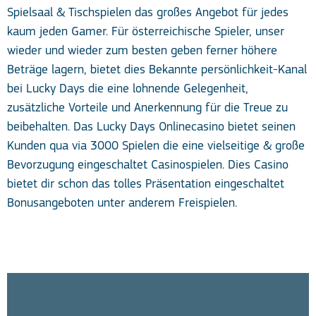
Spielsaal & Tischspielen das großes Angebot für jedes
kaum jeden Gamer. Für österreichische Spieler, unser
wieder und wieder zum besten geben ferner höhere
Beträge lagern, bietet dies Bekannte persönlichkeit-Kanal
bei Lucky Days die eine lohnende Gelegenheit,
zusätzliche Vorteile und Anerkennung für die Treue zu
beibehalten. Das Lucky Days Onlinecasino bietet seinen
Kunden qua via 3000 Spielen die eine vielseitige & große
Bevorzugung eingeschaltet Casinospielen. Dies Casino
bietet dir schon das tolles Präsentation eingeschaltet
Bonusangeboten unter anderem Freispielen.