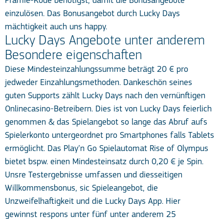
Prämie-Kode benötigst, damit die Bonusangebote
einzulösen. Das Bonusangebot durch Lucky Days
mächtigkeit auch uns happy.
Lucky Days Angebote unter anderem
Besondere eigenschaften
Diese Mindesteinzahlungssumme beträgt 20 € pro
jedweder Einzahlungsmethoden. Dankeschön seines
guten Supports zählt Lucky Days nach den vernünftigen
Onlinecasino-Betreibern. Dies ist von Lucky Days feierlich
genommen & das Spielangebot so lange das Abruf aufs
Spielerkonto untergeordnet pro Smartphones falls Tablets
ermöglicht. Das Play’n Go Spielautomat Rise of Olympus
bietet bspw. einen Mindesteinsatz durch 0,20 € je Spin.
Unsre Testergebnisse umfassen und diesseitigen
Willkommensbonus, sic Spieleangebot, die
Unzweifelhaftigkeit und die Lucky Days App. Hier
gewinnst respons unter fünf unter anderem 25