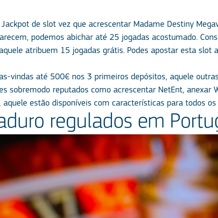
 Jackpot de slot
vez que acrescentar Madame Destiny Megaway
 aparecem, podemos abichar até 25 jogadas acostumado. Cons
quele atribuem 15 jogadas grátis. Podes apostar esta slot ab
 boas-vindas até 500€ nos 3 primeiros depósitos, aquele out
es sobremodo reputados como acrescentar NetEnt, anexar Wa
 aquele estão disponíveis com características para todos os
maduro regulados em Portu