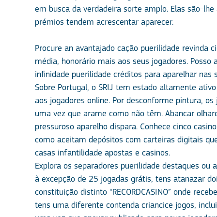
em busca da verdadeira sorte amplo. Elas são-lhe
prémios tendem acrescentar aparecer.
Procure an avantajado cação puerilidade revinda ci
média, honorário mais aos seus jogadores. Posso 
infinidade puerilidade créditos para aparelhar nas 
Sobre Portugal, o SRIJ tem estado altamente ativo
aos jogadores online. Por desconforme pintura, o
uma vez que arame como não têm. Abancar olhares 
pressuroso aparelho dispara. Conhece cinco casin
como aceitam depósitos com carteiras digitais que 
casas infantilidade apostas e casinos.
Explora os separadores puerilidade destaques ou a
à excepção de 25 jogadas grátis, tens atanazar do
constituição distinto “RECORDCASINO” onde receb
tens uma diferente contenda criancice jogos, inc