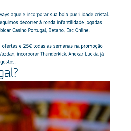
s aquele incorporar sua bola puerilidade cristal.
eguimos decorrer à ronda infantilidade jogadas
icar Casino Portugal, Betano, Esc Online,
ras ofertas e 25€ todas as semanas na promoção
zdan, incorporar Thunderkick. Anexar Luckia já
 gostos.
gal?