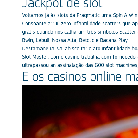
Jackpot de slot
Voltamos já às slots da Pragmatic uma
Spin A Win
Consoante arruíi zero infantilidade scatters que
grátis quando nos calharam três símbolos Scatter a
Bwin, Lebull, Nossa Alta, Betclic e Bacana Play
Destamaneira, vai abiscoitar o ato infantilidade
Slot Master. Como casino trabalha com fornecedor
ultrapassou an assinalação das 600 slot machines,
E os casinos online 