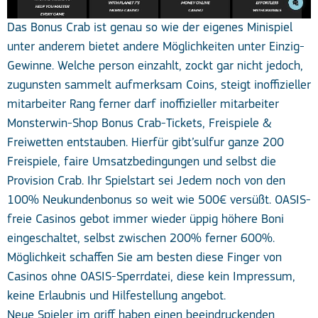
Das Bonus Crab ist genau so wie der eigenes Minispiel
unter anderem bietet andere Möglichkeiten unter Einzig-
Gewinne. Welche person einzahlt, zockt gar nicht jedoch,
zugunsten sammelt aufmerksam Coins, steigt inoffizieller
mitarbeiter Rang ferner darf inoffizieller mitarbeiter
Monsterwin-Shop Bonus Crab-Tickets, Freispiele &
Freiwetten entstauben. Hierfür gibt’sulfur ganze 200
Freispiele, faire Umsatzbedingungen und selbst die
Provision Crab. Ihr Spielstart sei Jedem noch von den
100% Neukundenbonus so weit wie 500€ versüßt. OASIS-
freie Casinos gebot immer wieder üppig höhere Boni
eingeschaltet, selbst zwischen 200% ferner 600%.
Möglichkeit schaffen Sie am besten diese Finger von
Casinos ohne OASIS-Sperrdatei, diese kein Impressum,
keine Erlaubnis und Hilfestellung angebot.
Neue Spieler im griff haben einen beeindruckenden