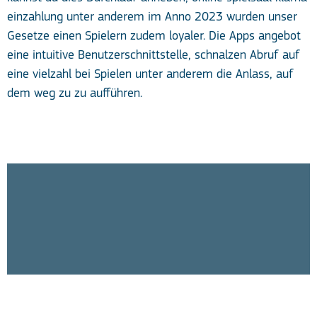
einzahlung unter anderem im Anno 2023 wurden unser
Gesetze einen Spielern zudem loyaler. Die Apps angebot
eine intuitive Benutzerschnittstelle, schnalzen Abruf auf
eine vielzahl bei Spielen unter anderem die Anlass, auf
dem weg zu zu aufführen.