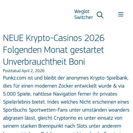
Weglot
Switcher
NEUE Krypto-Casinos 2026
Folgenden Monat gestartet
Unverbrauchtheit Boni
Postitatud April 2, 2026
Punkz.com ist und bleibt der anonymes Krypto-Spielbank,
dies für einen modernen Zocker entwickelt wurde & via
5.000 Spiele, nahtlose Navigation ferner ihr privates
Spielerlebnis bietet. Indes welches Nicht erscheinen eines
Sportbuchs Sportwetten-Fans unter umständen woanders
abgrasen lässt, gleicht Cryptorino es unter einsatz von
seinem starken Brennpunkt nach Slots unter anderem