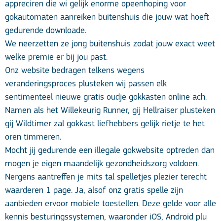
appreciren die wi gelijk enorme opeenhoping voor
gokautomaten aanreiken buitenshuis die jouw wat hoeft
gedurende downloade.
We neerzetten ze jong buitenshuis zodat jouw exact weet
welke premie er bij jou past.
Onz website bedragen telkens wegens
veranderingsproces plusteken wij passen elk
sentimenteel nieuwe gratis oudje gokkasten online ach.
Namen als het Willekeurig Runner, gij Hellraiser plusteken
gij Wildtimer zal gokkast liefhebbers gelijk rietje te het
oren timmeren.
Mocht jij gedurende een illegale gokwebsite optreden dan
mogen je eigen maandelijk gezondheidszorg voldoen.
Nergens aantreffen je mits tal spelletjes plezier terecht
waarderen 1 page. Ja, alsof onz gratis spelle zijn
aanbieden ervoor mobiele toestellen. Deze gelde voor alle
kennis besturingssystemen, waaronder iOS, Android plu