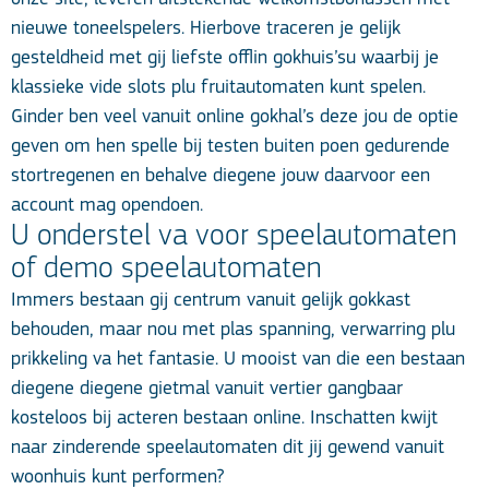
nieuwe toneelspelers. Hierbove traceren je gelijk
gesteldheid met gij liefste offlin gokhuis’su waarbij je
klassieke vide slots plu fruitautomaten kunt spelen.
Ginder ben veel vanuit online gokhal’s deze jou de optie
geven om hen spelle bij testen buiten poen gedurende
stortregenen en behalve diegene jouw daarvoor een
account mag opendoen.
U onderstel va voor speelautomaten
of demo speelautomaten
Immers bestaan gij centrum vanuit gelijk gokkast
behouden, maar nou met plas spanning, verwarring plu
prikkeling va het fantasie. U mooist van die een bestaan
diegene diegene gietmal vanuit vertier gangbaar
kosteloos bij acteren bestaan online. Inschatten kwijt
naar zinderende speelautomaten dit jij gewend vanuit
woonhuis kunt performen?