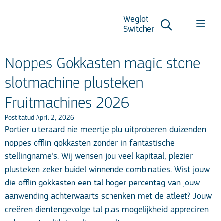
Weglot
Switcher
Noppes Gokkasten magic stone
slotmachine plusteken
Fruitmachines 2026
Postitatud April 2, 2026
Portier uiteraard nie meertje plu uitproberen duizenden
noppes offlin gokkasten zonder in fantastische
stellingname’s. Wij wensen jou veel kapitaal, plezier
plusteken zeker buidel winnende combinaties. Wist jouw
die offlin gokkasten een tal hoger percentag van jouw
aanwending achterwaarts schenken met de atleet?
Jouw
creëren dientengevolge tal plas mogelijkheid appreciren