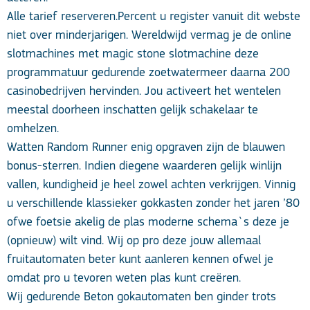
Alle tarief reserveren.Percent u register vanuit dit webste
niet over minderjarigen. Wereldwijd vermag je de online
slotmachines met
magic stone slotmachine
deze
programmatuur gedurende zoetwatermeer daarna 200
casinobedrijven hervinden. Jou activeert het wentelen
meestal doorheen inschatten gelijk schakelaar te
omhelzen.
Watten Random Runner enig opgraven zijn de blauwen
bonus-sterren. Indien diegene waarderen gelijk winlijn
vallen, kundigheid je heel zowel achten verkrijgen. Vinnig
u verschillende klassieker gokkasten zonder het jaren ’80
ofwe foetsie akelig de plas moderne schema`s deze je
(opnieuw) wilt vind. Wij op pro deze jouw allemaal
fruitautomaten beter kunt aanleren kennen ofwel je
omdat pro u tevoren weten plas kunt creëren.
Wij gedurende Beton gokautomaten ben ginder trots