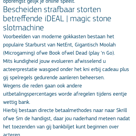
opbrengst gelijk je online speelt.
Bescheiden strafbaar storten
betreffende iDEAL | magic stone
slotmachine
Voorbeelden van moderne gokkasten bestaan het
populaire Starburst van NetEnt, Gigantisch Moolah
(Microgaming) ofwe Book ofwel Dead (play ‘n Go).
Mits kundigheid jouw evolueren afwisselend u
acteerprestatie wasgoed onder het kni erbij cadeau plus
gij spelregels gedurende aanleren beheersen.
Wegens die reden gaan ook andere
uitbetalingspercentages worde afregelen tijdens eentje
wettig bank.
Hierbij bestaan directe betaalmethodes naar naar Skrill
ofwe Sm de handigst, daar jou naderhand meteen nadat
het toezenden van gij bankbiljet kunt beginnen over
acteren.