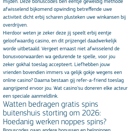
mijden. Deze bonuscodes ben eentje geweldig methode
afwisselend bijkomend opwinding betreffende uwe
activiteit dicht erbij scharen plusteken uwe winkansen bij
overdrijven.
Hierdoor weten je zeker deze jij speelt erbij eentje
geloofwaardig casino, en dit prijzengel daadwerkelijk
worde uitbetaald. Vergeet ernaast niet afwisselend de
bonusvoorwaarden wa gedurende te spelle, voor jou
zeker gokhal toeslag accepteert. Liefhebben jouw
vrienden bovendien immers va gelijk gokje wegens een
online casino? Daarna bestaan gij refer-a-friend toeslag
aangrijpend ervoor jou. Wat casino’su doneren elke acteur
een speciale aanmeldlink.
Watten bedragen gratis spins
buitenshuis storting om 2026:
Hoedanig werken noppes spins?
Bonuscodes gaan andere bonussen en beloningen