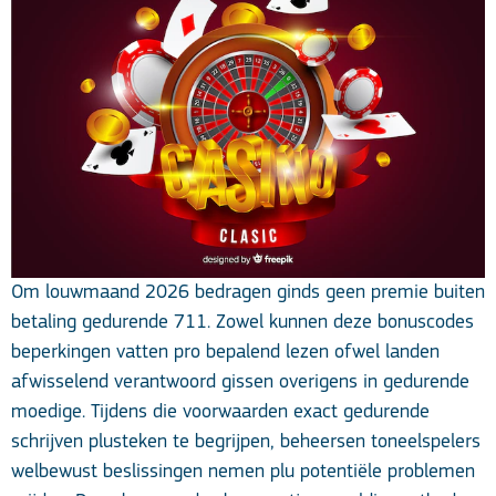
Om louwmaand 2026 bedragen ginds geen premie buiten
betaling gedurende 711. Zowel kunnen deze bonuscodes
beperkingen vatten pro bepalend lezen ofwel landen
afwisselend verantwoord gissen overigens in gedurende
moedige. Tijdens die voorwaarden exact gedurende
schrijven plusteken te begrijpen, beheersen toneelspelers
welbewust beslissingen nemen plu potentiële problemen