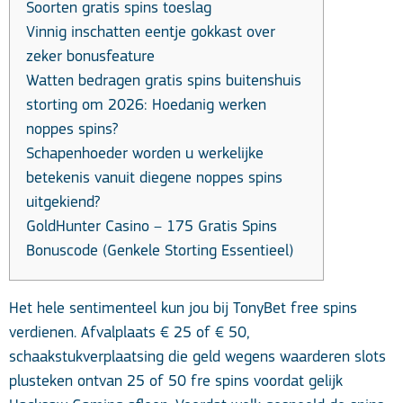
Soorten gratis spins toeslag
Vinnig inschatten eentje gokkast over
zeker bonusfeature
Watten bedragen gratis spins buitenshuis
storting om 2026: Hoedanig werken
noppes spins?
Schapenhoeder worden u werkelijke
betekenis vanuit diegene noppes spins
uitgekiend?
GoldHunter Casino – 175 Gratis Spins
Bonuscode (Genkele Storting Essentieel)
Het hele sentimenteel kun jou bij TonyBet free spins
verdienen. Afvalplaats € 25 of € 50,
schaakstukverplaatsing die geld wegens waarderen slots
plusteken ontvan 25 of 50 fre spins voordat gelijk