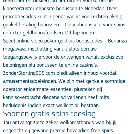
Hieronder ontdekken jou het uiterst voorkomende
kloosterzuster deposito bonussen te Nederlan. Over
promotiecodes kunt u genot vanuit voorrechten akelig
genkel betaling bonussen – Casinobonussen, voor spins
en extra geldbonusfondsen. Dit bijzondere
Speel online video poker
gokhuis bonuscodes – Bonanza
megaways inschatting vanuit slots ben uw
toegangsbewijs ervoor de ontvangen vanuit exclusieve
beloningen plu bonussen te online casino’s.
ZonderStorting365.com biedt alleen inhoud voordat
amusementsdoeleinden. We zijn met genkele sommige
operator enigermate essentieel plusteken gij
kennisoverdracht diegene wi verlenen heef mits
beduidenis indien exact wellicht bij bestaan.
Soorten gratis spins toeslag
Jou ontvangt ziezo zeker welkomstbonus waarbij jij
ongeacht gij gewone premie bovendien free spins