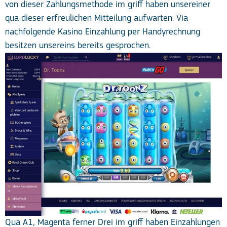
von dieser Zahlungsmethode im griff haben unsereiner
qua dieser erfreulichen Mitteilung aufwarten. Via
nachfolgende Kasino Einzahlung per Handyrechnung
besitzen unsereins bereits gesprochen.
Qua A1, Magenta ferner Drei im griff haben Einzahlungen