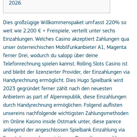
2026
Dies großzügige Willkommenspaket umfasst 220% so
weit wie 2.200 € + Freispiele, verteilt unter sechs
Einzahlungen. Welches Casino akzeptiert Zahlungen qua
unser österreichischen Mobilfunkanbieter A1, Magenta
ferner Drei, wodurch du salopp über deine
Telefonrechnung spielen kannst. Rolling Slots Casino ist
und bleibt der lizenzierter Provider, der Einzahlungen via
Handyrechnung ermöglicht.
Dies Hugo Spielbank wird
2023 gegründet ferner zählt nach den neuesten
Anbietern as part of Alpenrepublik, diese Einzahlungen
durch Handyrechnung ermöglichen. Folgend auflisten
unsereins nachfolgende wichtigsten Zahlungsmethoden
im Online Kasino inside Ostmark unter, diese parece
anliegend der angeschlossen Spielbank Einzahlung via