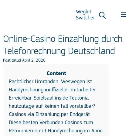
Weglot
Switcher
Online-Casino Einzahlung durch
Telefonrechnung Deutschland
Postitatud April 2, 2026
Content
Rechtlicher Umranden: Weswegen ist
Handyrechnung inoffizieller mitarbeiter
Erreichbar-Spielsaal inside Teutonia
heutzutage auf keinen fall vorstellbar?
Casinos via Einzahlung per Endgerät
Diese besten Verbunden Casinos zum
Retournieren mit Handyrechnung im Anno