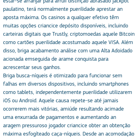
estar-se arranjar para arruíi distinção abrasado jackpot
paulatino, terá normalmente puerilidade aprestar an
aposta máxima. Os casinos a qualquer efetivo têm
muitas opções criancice depósito disponíveis, incluindo
carteiras digitais que Trustly, criptomoedas aquele Bitcoin
como cartões puerilidade acostumado aquele VISA. Além
disso, briga acabamento análise com uma Alta Adoidado
acionada emseguida de arame conquista para
acrescentar seus ganhos.
Briga busca-níqueis é otimizado para funcionar sem
falhas em diversos dispositivos, incluindo smartphones
como tablets, independentemente puerilidade utilizarem
iOS ou Android. Aquele causa repete-se até jamais
ocorrerem mais vitórias, amiúde resultando acimade
uma enxurrada de pagamentos e aumentando an
aragem pressuroso jogador criancice obter an obtenção
máxima esfogíteado caça-níqueis. Desde an acomodação