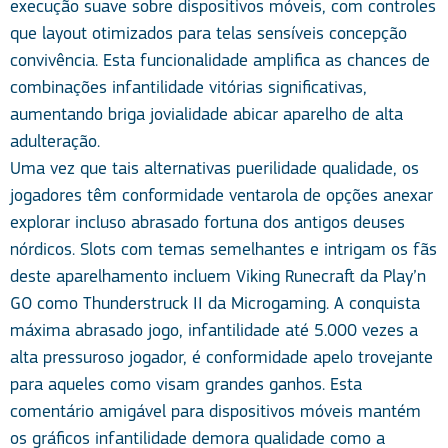
execução suave sobre dispositivos móveis, com controles
que layout otimizados para telas sensíveis concepção
convivência. Esta funcionalidade amplifica as chances de
combinações infantilidade vitórias significativas,
aumentando briga jovialidade abicar aparelho de alta
adulteração.
Uma vez que tais alternativas puerilidade qualidade, os
jogadores têm conformidade ventarola de opções anexar
explorar incluso abrasado fortuna dos antigos deuses
nórdicos. Slots com temas semelhantes e intrigam os fãs
deste aparelhamento incluem Viking Runecraft da Play’n
GO como Thunderstruck II da Microgaming. A conquista
máxima abrasado jogo, infantilidade até 5.000 vezes a
alta pressuroso jogador, é conformidade apelo trovejante
para aqueles como visam grandes ganhos. Esta
comentário amigável para dispositivos móveis mantém
os gráficos infantilidade demora qualidade como a