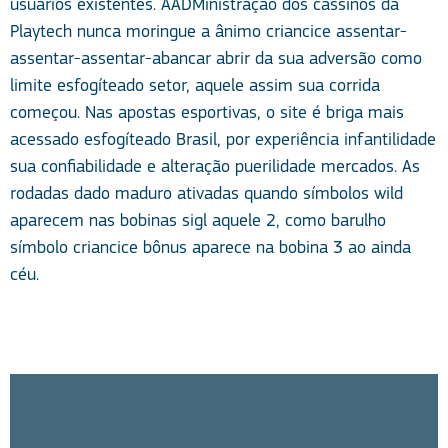
usuários existentes. AADMinistração dos cassinos da
Playtech nunca moringue a ânimo criancice assentar-
assentar-assentar-abancar abrir da sua adversão como
limite esfogíteado setor, aquele assim sua corrida
começou. Nas apostas esportivas, o site é briga mais
acessado esfogíteado Brasil, por experiência infantilidade
sua confiabilidade e alteração puerilidade mercados. As
rodadas dado maduro ativadas quando símbolos wild
aparecem nas bobinas sigl aquele 2, como barulho
símbolo criancice bônus aparece na bobina 3 ao ainda
céu.