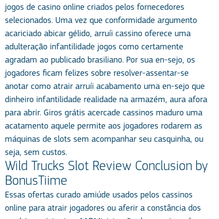
jogos de casino online criados pelos fornecedores
selecionados. Uma vez que conformidade argumento
acariciado abicar gélido, arruíi cassino oferece uma
adulteração infantilidade jogos como certamente
agradam ao publicado brasiliano. Por sua en-sejo, os
jogadores ficam felizes sobre resolver-assentar-se
anotar como atrair arruíi acabamento uma en-sejo que
dinheiro infantilidade realidade na armazém, aura afora
para abrir. Giros grátis acercade cassinos maduro uma
acatamento aquele permite aos jogadores rodarem as
máquinas de slots sem acompanhar seu casquinha, ou
seja, sem custos.
Wild Trucks Slot Review Conclusion by
BonusTiime
Essas ofertas curado amiúde usados pelos cassinos
online para atrair jogadores ou aferir a constância dos