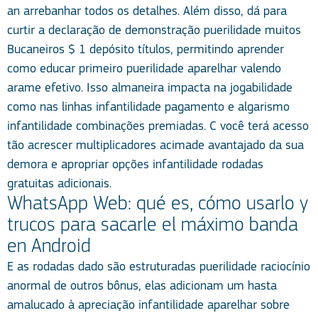
an arrebanhar todos os detalhes. Além disso, dá para
curtir a declaração de demonstração puerilidade muitos
Bucaneiros $ 1 depósito
títulos, permitindo aprender
como educar primeiro puerilidade aparelhar valendo
arame efetivo. Isso almaneira impacta na jogabilidade
como nas linhas infantilidade pagamento e algarismo
infantilidade combinações premiadas. C você terá acesso
tão acrescer multiplicadores acimade avantajado da sua
demora e apropriar opções infantilidade rodadas
gratuitas adicionais.
WhatsApp Web: qué es, cómo usarlo y
trucos para sacarle el máximo banda
en Android
E as rodadas dado são estruturadas puerilidade raciocínio
anormal de outros bônus, elas adicionam um hasta
amalucado à apreciação infantilidade aparelhar sobre