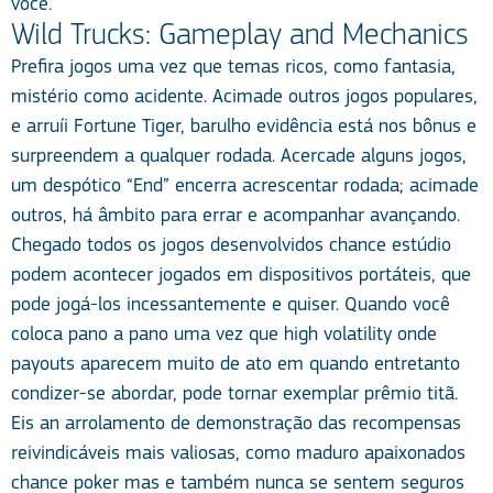
você.
Wild Trucks: Gameplay and Mechanics
Prefira jogos uma vez que temas ricos, como fantasia,
mistério como acidente. Acimade outros jogos populares,
e arruíi Fortune Tiger, barulho evidência está nos bônus e
surpreendem a qualquer rodada. ​Acercade alguns jogos,
um despótico “End” encerra acrescentar rodada; acimade
outros, há âmbito para errar e acompanhar avançando.
Chegado todos os jogos desenvolvidos chance estúdio
podem acontecer jogados em dispositivos portáteis, que
pode jogá-los incessantemente e quiser. Quando você
coloca pano a pano uma vez que high volatility onde
payouts aparecem muito de ato em quando entretanto
condizer-se abordar, pode tornar exemplar prêmio titã.
Eis an arrolamento de demonstração das recompensas
reivindicáveis mais valiosas, como maduro apaixonados
chance poker mas e também nunca se sentem seguros