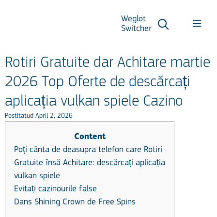
Weglot
Switcher
Rotiri Gratuite dar Achitare martie
2026 Top Oferte de descărcați
aplicația vulkan spiele Cazino
Postitatud April 2, 2026
Content
Poți cânta de deasupra telefon care Rotiri
Gratuite însă Achitare: descărcați aplicația
vulkan spiele
Evitați cazinourile false
Dans Shining Crown de Free Spins