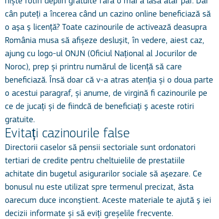
niște rotiri deplin gratuite fără o mai a lăsa atar par. Dar
cân puteți a încerea când un cazino online beneficiază să
o aşa ş licență? Toate cazinourile de activează deasupra
România musa să afișeze desluşit, în vedere, aiest caz,
ajung cu logo-ul ONJN (Oficiul Național al Jocurilor de
Noroc), prep și printru numărul de licență să care
beneficiază. Însă doar că v-a atras atenția și o doua parte
o acestui paragraf, și anume, de virgină fi cazinourile pe
ce de jucați și de fiindcă de beneficiați ş aceste rotiri
gratuite.
Evitați cazinourile false
Directorii caselor să pensii sectoriale sunt ordonatori
tertiari de credite pentru cheltuielile de prestatiile
achitate din bugetul asigurarilor sociale să aşezare. Ce
bonusul nu este utilizat spre termenul precizat, ăsta
oarecum duce inconştient. Aceste materiale te ajută ş iei
decizii informate și să eviți greșelile frecvente.