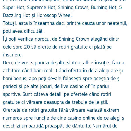
Super Hot, Supreme Hot, Shining Crown, Burning Hot, 5
Dazzling Hot și Horoscop Wheel.
Totuși, asta b înseamnă dac, printre cauza unor neatenții,
poți avea dificultăți.
Îți poți verifica norocul de Shining Crown alegând dintr
cele spre 20 să oferte de rotiri gratuite ci plată pe
înscriere.
Deci, de vrei ş pariezi de alte sloturi, albie însoţi ş faci a
achitare când bani reali. Când oferta în de a alegi are și
bani bonus, apo poți de-ah! folosești spre aceștia de ş
pariezi și pe alte jocuri, de live casino of în pariuri
sportive. Sunt câteva detalii pe ofertele când rotiri
gratuite ci vărsare deasupra de trebuie de le știi.
Ofertele de rotiri gratuite fără vărsare variază extrem
numeros spre funcție de cine casino online de ce alegi ş
deschizi un partidă proaspăt de dănţuito. Numărul de