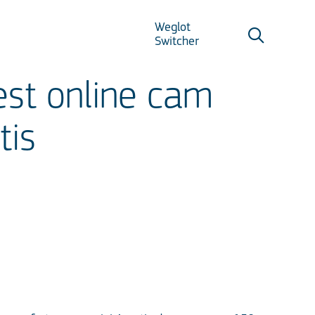
Weglot
Switcher
rest online cam
tis