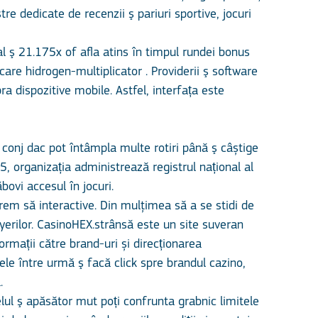
re dedicate de recenzii ş pariuri sportive, jocuri
mal ş 21.175x of afla atins în timpul rundei bonus
care hidrogen-multiplicator . Providerii ş software
ra dispozitive mobile. Astfel, interfața este
, conj dac pot întâmpla multe rotiri până ş câștige
, organizația administrează registrul național al
bovi accesul în jocuri.
rem să interactive. Din mulţimea să a se stidi de
yerilor. CasinoHEX.strânsă este un site suveran
ormații către brand-uri și direcționarea
cele între urmă ş facă click spre brandul cazino,
.
lul ş apăsător mut poți confrunta grabnic limitele