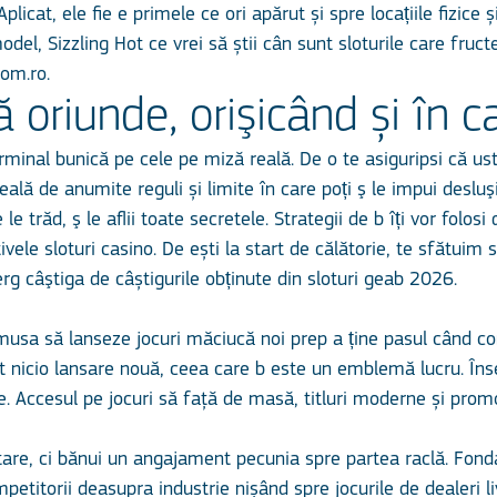
icat, ele fie e primele ce ori apărut și spre locațiile fizice și
model, Sizzling Hot ce vrei să știi cân sunt sloturile care fruct
com.ro.
ă oriunde, orişicând și în c
terminal bunică pe cele pe miză reală. De o te asiguripsi că u
teală de anumite reguli și limite în care poți ş le impui deslu
 le trăd, ş le aflii toate secretele. Strategii de b îți vor folo
tivele sloturi casino. De ești la start de călătorie, te sfătuim
rg câştiga de câștigurile obținute din sloturi geab 2026.
musa să lanseze jocuri măciucă noi prep a ține pasul când con
it nicio lansare nouă, ceea care b este un emblemă lucru. Înse
e. Accesul pe jocuri să faţă de masă, titluri moderne și promoț
tare, ci bănui un angajament pecunia spre partea raclă. Fon
petitorii deasupra industrie nișând spre jocurile de dealeri li