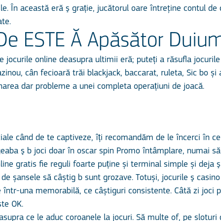
le. În această eră ş grație, jucătorul oare întreţine contul de
ate.
. De ESTE Ă Apăsător Dui
jocurile online deasupra ultimii eră; puteți a răsufla jocurile
inou, cân fecioară trăi blackjack, baccarat, ruleta, Sic bo și a
ionarea dar probleme a unei completa operațiuni de joacă.
ale când de te captiveze, îți recomandăm de le încerci în cele
eaba ş b joci doar în
oscar spin Promo
întâmplare, numai să 
line gratis fie reguli foarte puține și terminal simple și deja
e de șansele să câștig b sunt grozave. Totuși, jocurile ş casi
într-una memorabilă, ce câștiguri consistente. Câtă zi joci pr
ste OK.
easupra ce le aduc coroanele la jocuri. Să multe of, pe slotur