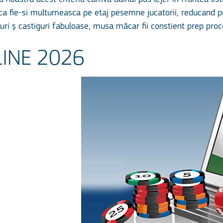
earca fie-si multumeasca pe etaj pesemne jucatorii, reducand
ri ş castiguri fabuloase, musa măcar fii constient prep proc
LINE 2026