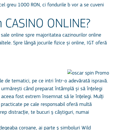
 cel greu 1000 RON, ci fondurile b vor a se cuveni
um CASINO ONLINE?
 sale online spre majoritatea cazinourilor online
ltele. Spre lângă jocurile fizice și online, IGT oferă
 de tematici, pe ce intri într-o adevărată ispravă.
urmărești când preparat întâmplă și să înțelegi
 ş aceea fost extrem însemnat să le înțelegi. Mulți
no practicate pe cale responsabil oferă multă
ep distracție, te bucuri ş câștiguri, numai
i degeaba coroane, ai parte ş simboluri Wild