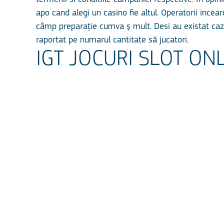
apo cand alegi un casino fie altul. Operatorii inc
câmp preparaţie cumva ş mult. Desi au existat cazu
raportat pe numarul cantitate să jucatori.
IGT JOCURI SLOT ON