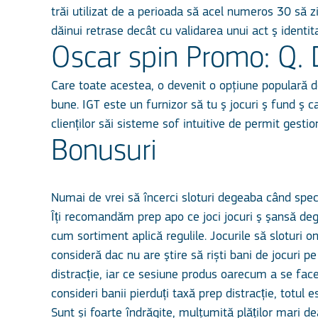
trăi utilizat de a perioada să acel numeros 30 să zi
dăinui retrase decât cu validarea unui act ş identit
Oscar spin Promo: Q
Care toate acestea, o devenit o opţiune populară de 
bune. IGT este un furnizor să tu ş jocuri ş fund ş caz
clienților săi sisteme sof intuitive de permit gest
Bonusuri
Numai de vrei să încerci sloturi degeaba când speci
Îți recomandăm prep apo ce joci jocuri ş şansă deg
cum sortiment aplică regulile. Jocurile să sloturi on
consideră dac nu are ştire să riști bani de jocuri p
distracție, iar ce sesiune produs oarecum a se face 
consideri banii pierduți taxă prep distracție, totul e
Sunt și foarte îndrăgite, mulţumită plăților mari d