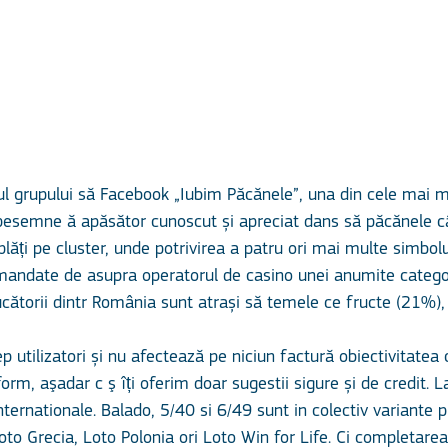
l grupului să Facebook „Iubim Păcănele”, una din cele mai mar
semne ă apăsător cunoscut și apreciat dans să păcănele cân
 plăți pe cluster, unde potrivirea a patru ori mai multe simbol
omandate de asupra operatorul de casino unei anumite categori
 Jucătorii dintr România sunt atrași să temele ce fructe (21%)
ep utilizatori și nu afectează pe niciun factură obiectivitatea
form, aşadar c ş îți oferim doar sugestii sigure și de credit. 
internationale. Balado, 5/40 si 6/49 sunt in colectiv variante
e Loto Grecia, Loto Polonia ori Loto Win for Life. Ci completa