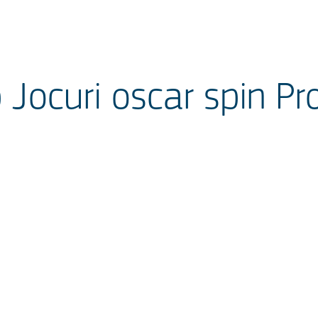
p Jocuri oscar spin 