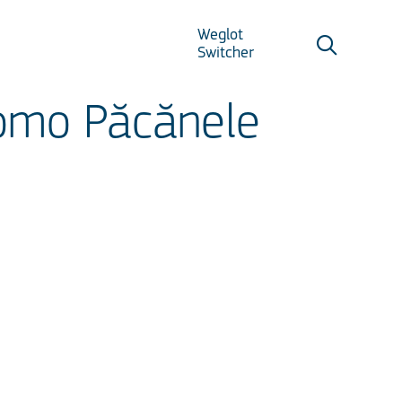
Weglot
Switcher
Promo Păcănele