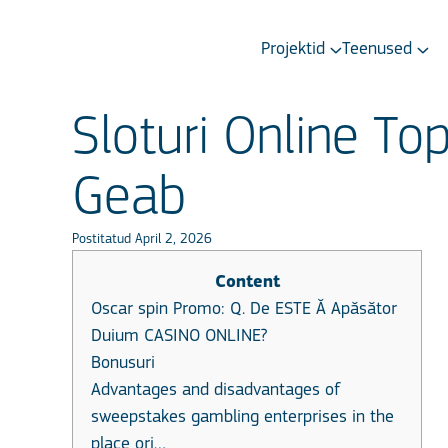
Projektid
Teenused
Sloturi Online To
Geab
Postitatud April 2, 2026
Content
Oscar spin Promo: Q. De ESTE Ă Apăsător
Duium CASINO ONLINE?
Bonusuri
Advantages and disadvantages of
sweepstakes gambling enterprises in the
place ori…