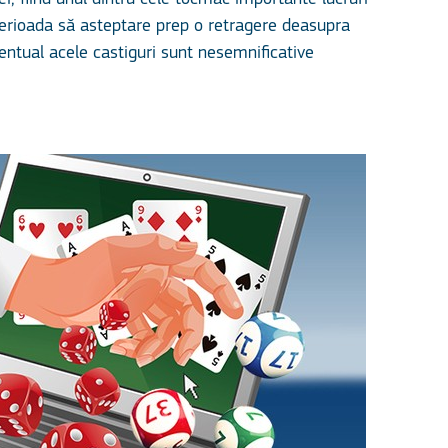
 perioada să asteptare prep o retragere deasupra
entual acele castiguri sunt nesemnificative