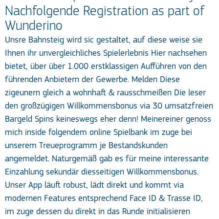
Nachfolgende Registration as part of
Wunderino
Unsre Bahnsteig wird sic gestaltet, auf diese weise sie
Ihnen ihr unvergleichliches Spielerlebnis
Hier nachsehen
bietet, über über 1.000 erstklassigen Aufführen von den
führenden Anbietern der Gewerbe. Melden Diese
zigeunern gleich a wohnhaft & rausschmeißen Die leser
den großzügigen Willkommensbonus via 30 umsatzfreien
Bargeld Spins keineswegs eher denn! Meinereiner genoss
mich inside folgendem online Spielbank im zuge bei
unserem Treueprogramm je Bestandskunden
angemeldet. Naturgemäß gab es für meine interessante
Einzahlung sekundär diesseitigen Willkommensbonus.
Unser App läuft robust, lädt direkt und kommt via
modernen Features entsprechend Face ID & Trasse ID,
im zuge dessen du direkt in das Runde initialisieren